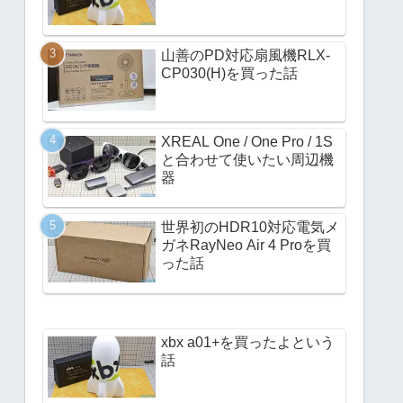
山善のPD対応扇風機RLX-
CP030(H)を買った話
XREAL One / One Pro / 1S
と合わせて使いたい周辺機
器
世界初のHDR10対応電気メ
ガネRayNeo Air 4 Proを買
った話
xbx a01+を買ったよという
話