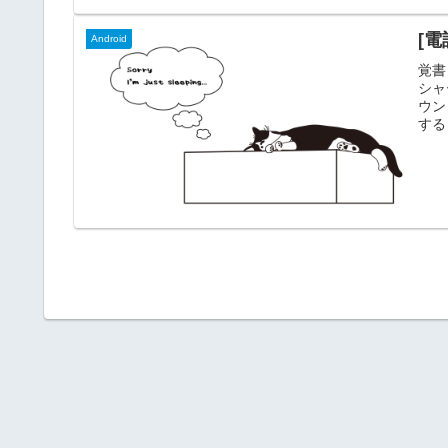
[電
Android
覚書
シャ
ウンロ
する
スト
まけ
「ro