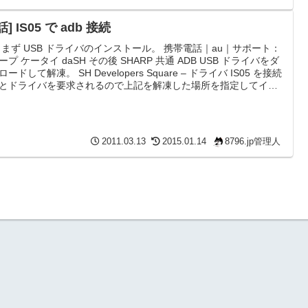
話] IS05 で adb 接続
 まず USB ドライバのインストール。 携帯電話｜au｜サポート：
ープ ケータイ daSH その後 SHARP 共通 ADB USB ドライバをダ
ードして解凍。 SH Developers Square – ドライバ IS05 を接続
とドライバを要求されるので上記を解凍した場所を指定してイン
ール。 あとは端末側でUSBでバッグを有効にすればOKです。 お
で端末情報。バージョンが2.2.1で
.com.google.gmsversion=2.2_r9」なのでわりと新しい。シャー...
2011.03.13
2015.01.14
8796.jp管理人