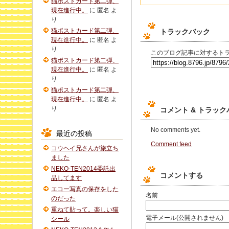
猫ポストカード第二弾、
現在進行中。
に
匿名
よ
り
猫ポストカード第二弾、
トラックバック
現在進行中。
に
匿名
よ
り
このブログ記事に対するトラ
猫ポストカード第二弾、
現在進行中。
に
匿名
よ
り
猫ポストカード第二弾、
現在進行中。
に
匿名
よ
り
コメント & トラッ
No comments yet.
最近の投稿
Comment feed
コウヘイ兄さんが旅立ち
ました
NEKO-TEN2014委託出
コメントする
品してます
エコー写真の保存をした
名前
のだった
重ねて貼って。楽しい猫
電子メール(公開されません)
シール