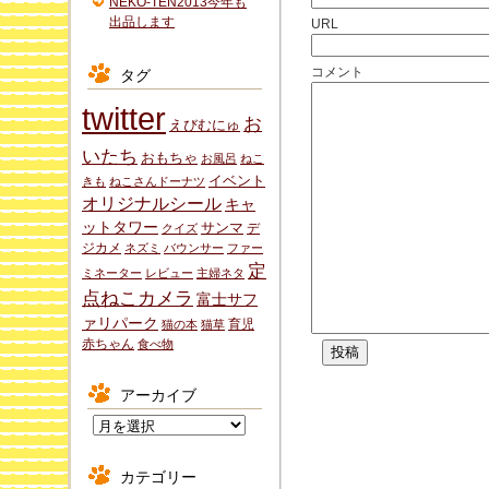
NEKO-TEN2013今年も
出品します
URL
コメント
タグ
twitter
お
えびむにゅ
いたち
おもちゃ
お風呂
ねこ
イベント
きも
ねこさんドーナツ
オリジナルシール
キャ
ットタワー
サンマ
デ
クイズ
ジカメ
ネズミ
バウンサー
ファー
定
ミネーター
レビュー
主婦ネタ
点ねこカメラ
富士サフ
ァリパーク
育児
猫の本
猫草
赤ちゃん
食べ物
アーカイブ
ア
ー
カ
カテゴリー
イ