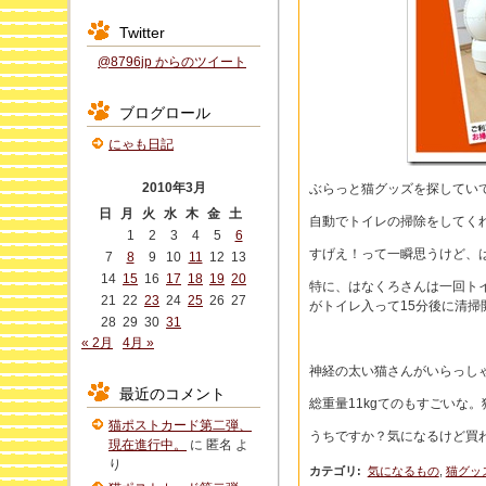
Twitter
@8796jp からのツイート
ブログロール
にゃも日記
2010年3月
ぶらっと猫グッズを探してい
日
月
火
水
木
金
土
自動でトイレの掃除をしてく
1
2
3
4
5
6
すげえ！って一瞬思うけど、
7
8
9
10
11
12
13
14
15
16
17
18
19
20
特に、はなくろさんは一回ト
21
22
23
24
25
26
27
がトイレ入って15分後に清
28
29
30
31
« 2月
4月 »
神経の太い猫さんがいらっし
最近のコメント
総重量11kgてのもすごいな
猫ポストカード第二弾、
うちですか？気になるけど買
現在進行中。
に
匿名
よ
り
カテゴリ
:
気になるもの
,
猫グッ