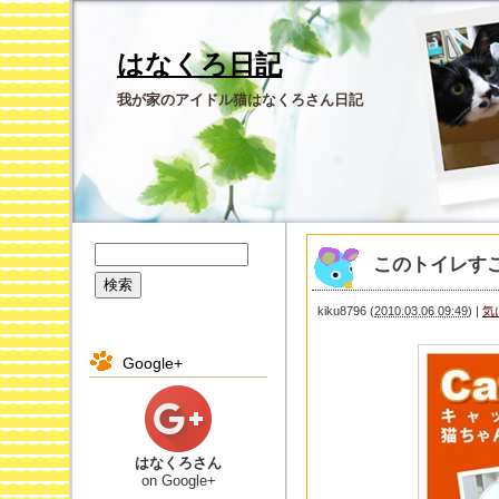
はなくろ日記
我が家のアイドル猫はなくろさん日記
このトイレす
kiku8796
(
2010.03.06 09:49
)
|
気
Google+
はなくろさん
on Google+