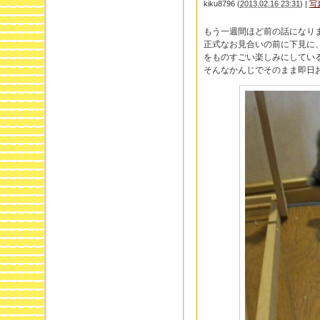
kiku8796
(
2013.02.16 23:31
)
|
写
もう一週間ほど前の話になり
正式なお見合いの前に下見に
をものすごい楽しみにしてい
そんなかんじでそのまま即日