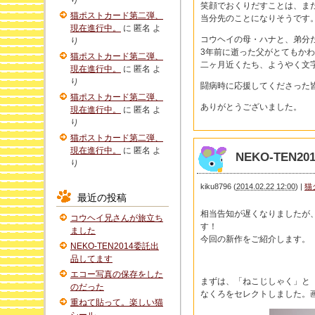
り
笑顔でおくりだすことは、ま
猫ポストカード第二弾、
当分先のことになりそうです
現在進行中。
に
匿名
よ
コウヘイの母・ハナと、弟分
り
3年前に逝った父がとてもか
猫ポストカード第二弾、
二ヶ月近くたち、ようやく文
現在進行中。
に
匿名
よ
り
闘病時に応援してくださった
猫ポストカード第二弾、
ありがとうございました。
現在進行中。
に
匿名
よ
り
猫ポストカード第二弾、
現在進行中。
に
匿名
よ
NEKO-TEN
り
kiku8796
(
2014.02.22 12:00
)
|
猫
最近の投稿
相当告知が遅くなりましたが、
コウヘイ兄さんが旅立ち
す！
ました
今回の新作をご紹介します。
NEKO-TEN2014委託出
品してます
エコー写真の保存をした
まずは、「ねこじしゃく」と
のだった
なくろをセレクトしました。
重ねて貼って。楽しい猫