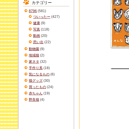
カテゴリー
イ
ブ
8796
(581)
ついったー
(427)
健康
(9)
写真
(118)
動画
(20)
思い出
(22)
動物園
(9)
地域猫
(2)
家ネタ
(32)
手作り系
(18)
気になるもの
(6)
猫グッズ
(30)
買ったもの
(24)
赤ちゃん
(19)
野良猫
(4)