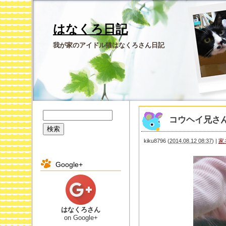
はなくろ日記
我が家のアイドル猫はなくろさん日記
コウヘイ兄さ
kiku8796
(
2014.08.12 08:37
)
|
家
Google+
はなくろさん
on Google+