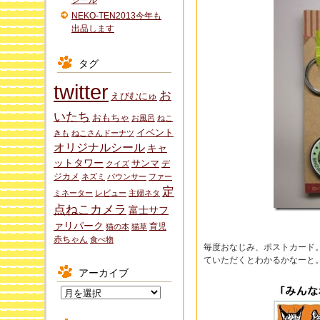
シール
NEKO-TEN2013今年も
出品します
タグ
twitter
お
えびむにゅ
いたち
おもちゃ
お風呂
ねこ
イベント
きも
ねこさんドーナツ
オリジナルシール
キャ
ットタワー
サンマ
デ
クイズ
ジカメ
ネズミ
バウンサー
ファー
定
ミネーター
レビュー
主婦ネタ
点ねこカメラ
富士サフ
ァリパーク
育児
猫の本
猫草
赤ちゃん
食べ物
毎度おなじみ、ポストカード
ていただくとわかるかなーと
アーカイブ
ア
ー
カ