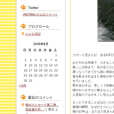
Twitter
@8796jp からのツイート
ブログロール
にゃも日記
2026年8月
日
月
火
水
木
金
土
コウヘイ兄さんが、去る6月1
1
2
3
4
5
6
7
8
おだやかな性格で、小さなこ
9
10
11
12
13
14
15
抱っこが好きで、目が合うだ
16
17
18
19
20
21
22
暑くなってきてから急に食欲
23
24
25
26
27
28
29
薬を飲ませればまた食欲が出
30
31
せていました。
« 8月
腎不全の子は、苦しくて性格
穏やかにかすかに喉をならし
人見知りでものすごい甘えん
最近のコメント
もっとできることはなかった
猫ポストカード第二弾、
最期の瞬間、なぜひとりにし
現在進行中。
に
匿名
よ
猫の13年は、まだまだ生き