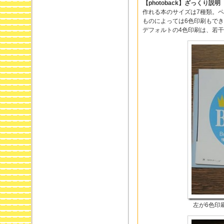
【photoback】ざっくり説明
作れる本のサイズは7種類。
ものによっては6色印刷もで
デフォルトの4色印刷は、若
左が6色印