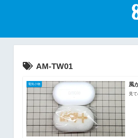
AM-TW01
風が
電気小物
見て