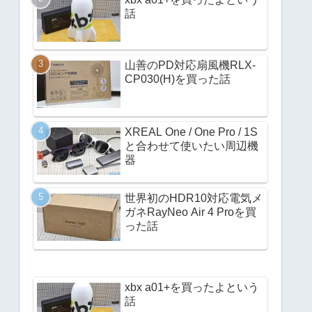
話
山善のPD対応扇風機RLX-
CP030(H)を買った話
XREAL One / One Pro / 1S
と合わせて使いたい周辺機
器
世界初のHDR10対応電気メ
ガネRayNeo Air 4 Proを買
った話
xbx a01+を買ったよという
話