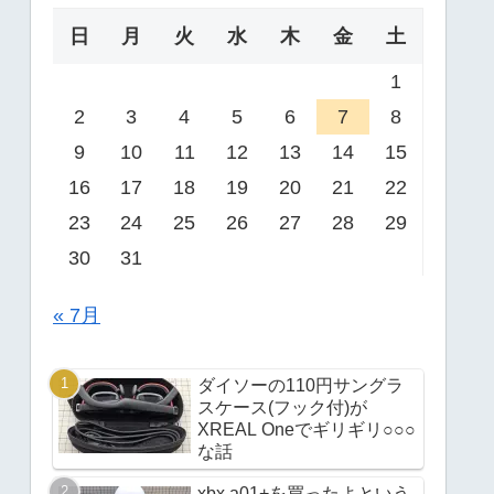
日
月
火
水
木
金
土
1
2
3
4
5
6
7
8
9
10
11
12
13
14
15
16
17
18
19
20
21
22
23
24
25
26
27
28
29
30
31
« 7月
ダイソーの110円サングラ
スケース(フック付)が
XREAL Oneでギリギリ○○○
な話
xbx a01+を買ったよという