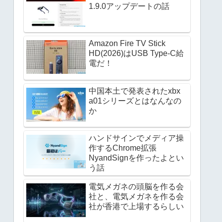
1.9.0アップデートの話
Amazon Fire TV Stick
HD(2026)はUSB Type-C給
電だ！
中国本土で発表されたxbx
a01シリーズとはなんなの
か
ハンドサインでメディア操
作するChrome拡張
NyandSignを作ったよとい
う話
電気メガネの頭脳を作る会
社と、電気メガネを作る会
社が香港で上場するらしい