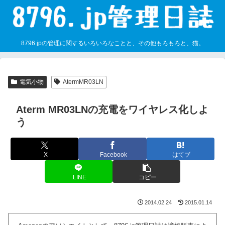
8796.jpの管理に関するいろいろなことと、その他もろもろと、猫。
電気小物
AtermMR03LN
Aterm MR03LNの充電をワイヤレス化しよ
う
X
Facebook
はてブ
LINE
コピー
2014.02.24
2015.01.14