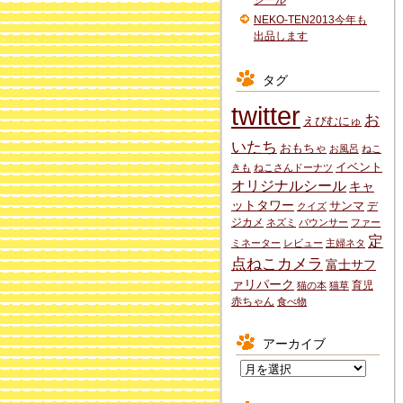
シール
NEKO-TEN2013今年も
出品します
タグ
twitter
お
えびむにゅ
いたち
おもちゃ
お風呂
ねこ
イベント
きも
ねこさんドーナツ
オリジナルシール
キャ
ットタワー
サンマ
デ
クイズ
ジカメ
ネズミ
バウンサー
ファー
定
ミネーター
レビュー
主婦ネタ
点ねこカメラ
富士サフ
ァリパーク
育児
猫の本
猫草
赤ちゃん
食べ物
アーカイブ
ア
ー
カ