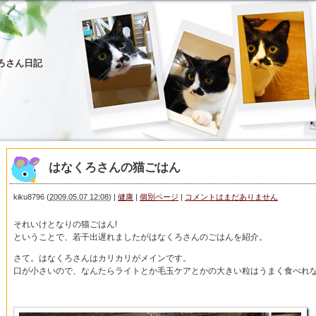
ろさん日記
はなくろさんの猫ごはん
kiku8796
(
2009.05.07 12:08
)
|
健康
|
個別ページ
|
コメントはまだありません
それいけとなりの猫ごはん!
ということで、若干出遅れましたがはなくろさんのごはんを紹介。
さて。はなくろさんはカリカリがメインです。
口が小さいので、なんたらライトとか毛玉ケアとかの大きい粒はうまく食べれ