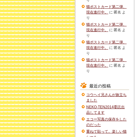
り
猫ポストカード第二弾、
現在進行中。
に
匿名
よ
り
猫ポストカード第二弾、
現在進行中。
に
匿名
よ
り
猫ポストカード第二弾、
現在進行中。
に
匿名
よ
り
猫ポストカード第二弾、
現在進行中。
に
匿名
よ
り
最近の投稿
コウヘイ兄さんが旅立ち
ました
NEKO-TEN2014委託出
品してます
エコー写真の保存をした
のだった
重ねて貼って。楽しい猫