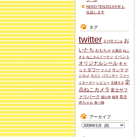
シール
NEKO-TEN2013今年も
出品します
タグ
twitter
お
えびむにゅ
いたち
おもちゃ
お風呂
ねこ
イベント
きも
ねこさんドーナツ
オリジナルシール
キャ
ットタワー
サンマ
デ
クイズ
ジカメ
ネズミ
バウンサー
ファー
定
ミネーター
レビュー
主婦ネタ
点ねこカメラ
富士サフ
ァリパーク
育児
猫の本
猫草
赤ちゃん
食べ物
アーカイブ
ア
ー
カ