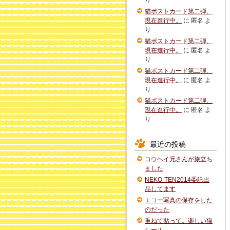
り
猫ポストカード第二弾、
現在進行中。
に
匿名
よ
り
猫ポストカード第二弾、
現在進行中。
に
匿名
よ
り
猫ポストカード第二弾、
現在進行中。
に
匿名
よ
り
猫ポストカード第二弾、
現在進行中。
に
匿名
よ
り
最近の投稿
コウヘイ兄さんが旅立ち
ました
NEKO-TEN2014委託出
品してます
エコー写真の保存をした
のだった
重ねて貼って。楽しい猫