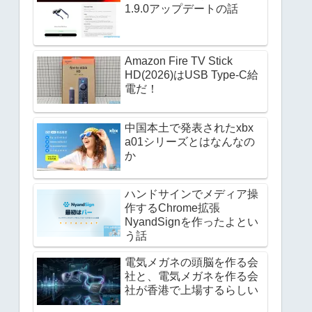
1.9.0アップデートの話
Amazon Fire TV Stick
HD(2026)はUSB Type-C給
電だ！
中国本土で発表されたxbx
a01シリーズとはなんなの
か
ハンドサインでメディア操
作するChrome拡張
NyandSignを作ったよとい
う話
電気メガネの頭脳を作る会
社と、電気メガネを作る会
社が香港で上場するらしい