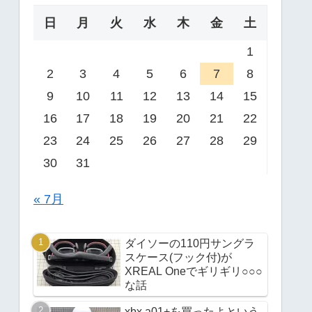
日
月
火
水
木
金
土
1
2
3
4
5
6
7
8
9
10
11
12
13
14
15
16
17
18
19
20
21
22
23
24
25
26
27
28
29
30
31
« 7月
ダイソーの110円サングラ
スケース(フック付)が
XREAL Oneでギリギリ○○○
な話
xbx a01+を買ったよという