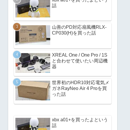
話
山善のPD対応扇風機RLX-
CP030(H)を買った話
XREAL One / One Pro / 1S
と合わせて使いたい周辺機
器
世界初のHDR10対応電気メ
ガネRayNeo Air 4 Proを買
った話
xbx a01+を買ったよという
話