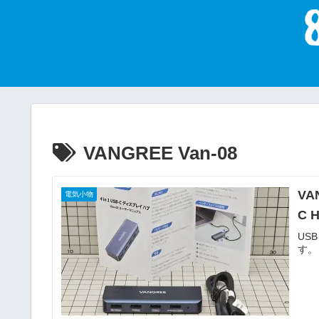
VANGREE Van-08
VA
電気小物
C 
USB
す。