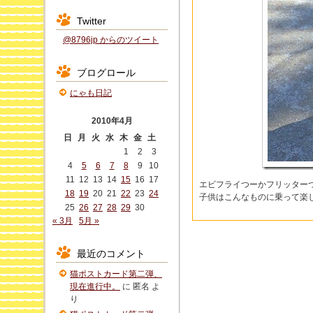
Twitter
@8796jp からのツイート
ブログロール
にゃも日記
2010年4月
日
月
火
水
木
金
土
1
2
3
4
5
6
7
8
9
10
11
12
13
14
15
16
17
エビフライつーかフリッター
18
19
20
21
22
23
24
子供はこんなものに乗って楽
25
26
27
28
29
30
« 3月
5月 »
最近のコメント
猫ポストカード第二弾、
現在進行中。
に
匿名
よ
り