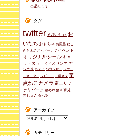
NEKO-TEN2013今年も
出品します
タグ
twitter
お
えびむにゅ
いたち
おもちゃ
お風呂
ねこ
イベント
きも
ねこさんドーナツ
オリジナルシール
キャ
ットタワー
サンマ
デ
クイズ
ジカメ
ネズミ
バウンサー
ファー
定
ミネーター
レビュー
主婦ネタ
点ねこカメラ
富士サフ
ァリパーク
育児
猫の本
猫草
赤ちゃん
食べ物
アーカイブ
ア
ー
カ
カテゴリー
イ