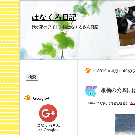
はなくろ日記
我が家のアイドル猫はなくろさん日記
» 2010 » 4月 » 06
の
板橋の公園に
Google+
kiku8796
(
2010.04.06 15:00
)
|
家
はなくろさん
on Google+