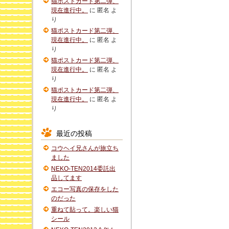
猫ポストカード第二弾、
現在進行中。
に
匿名
よ
り
猫ポストカード第二弾、
現在進行中。
に
匿名
よ
り
猫ポストカード第二弾、
現在進行中。
に
匿名
よ
り
猫ポストカード第二弾、
現在進行中。
に
匿名
よ
り
最近の投稿
コウヘイ兄さんが旅立ち
ました
NEKO-TEN2014委託出
品してます
エコー写真の保存をした
のだった
重ねて貼って。楽しい猫
シール