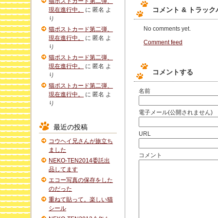
猫ポストカード第二弾、
コメント & トラッ
現在進行中。
に
匿名
よ
り
No comments yet.
猫ポストカード第二弾、
現在進行中。
に
匿名
よ
Comment feed
り
猫ポストカード第二弾、
現在進行中。
に
匿名
よ
コメントする
り
猫ポストカード第二弾、
名前
現在進行中。
に
匿名
よ
り
電子メール(公開されません)
最近の投稿
URL
コウヘイ兄さんが旅立ち
ました
コメント
NEKO-TEN2014委託出
品してます
エコー写真の保存をした
のだった
重ねて貼って。楽しい猫
シール