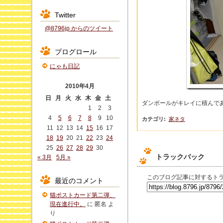
Twitter
@8796jp からのツイート
ブログロール
にゃも日記
2010年4月
日
月
火
水
木
金
土
ダンボールがキレイに積んで
1
2
3
4
5
6
7
8
9
10
カテゴリ
:
家ネタ
11
12
13
14
15
16
17
18
19
20
21
22
23
24
25
26
27
28
29
30
トラックバック
« 3月
5月 »
このブログ記事に対するトラ
最近のコメント
猫ポストカード第二弾、
現在進行中。
に
匿名
よ
り