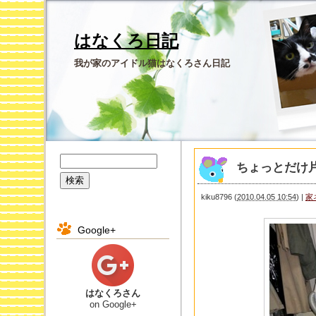
はなくろ日記
我が家のアイドル猫はなくろさん日記
ちょっとだけ
kiku8796
(
2010.04.05 10:54
)
|
家
Google+
はなくろさん
on Google+