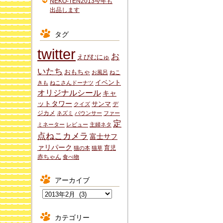
NEKO-TEN2013今年も
出品します
タグ
twitter
お
えびむにゅ
いたち
おもちゃ
お風呂
ねこ
イベント
きも
ねこさんドーナツ
オリジナルシール
キャ
ットタワー
サンマ
デ
クイズ
ジカメ
ネズミ
バウンサー
ファー
定
ミネーター
レビュー
主婦ネタ
点ねこカメラ
富士サフ
ァリパーク
育児
猫の本
猫草
赤ちゃん
食べ物
アーカイブ
ア
ー
カ
カテゴリー
イ