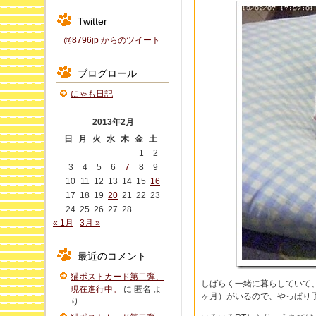
Twitter
@8796jp からのツイート
ブログロール
にゃも日記
2013年2月
日
月
火
水
木
金
土
1
2
3
4
5
6
7
8
9
10
11
12
13
14
15
16
17
18
19
20
21
22
23
24
25
26
27
28
« 1月
3月 »
最近のコメント
猫ポストカード第二弾、
しばらく一緒に暮らしていて
現在進行中。
に
匿名
よ
ヶ月）がいるので、やっぱり
り