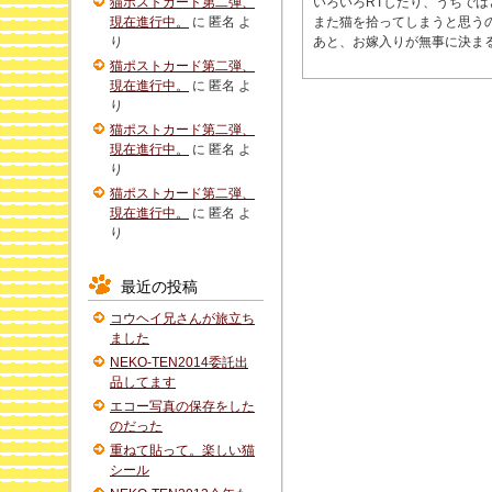
猫ポストカード第二弾、
いろいろRTしたり、うちで
現在進行中。
に
匿名
よ
また猫を拾ってしまうと思う
り
あと、お嫁入りが無事に決ま
猫ポストカード第二弾、
現在進行中。
に
匿名
よ
り
猫ポストカード第二弾、
現在進行中。
に
匿名
よ
り
猫ポストカード第二弾、
現在進行中。
に
匿名
よ
り
最近の投稿
コウヘイ兄さんが旅立ち
ました
NEKO-TEN2014委託出
品してます
エコー写真の保存をした
のだった
重ねて貼って。楽しい猫
シール