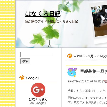
はなくろ日記
我が家のアイドル猫はなくろさん日記
» 2013 » 2月 » 07
の
里親募集一旦
Google+
kiku8796
(
2013.02.07 18:27
)
|
写
先日こちらで募集をしていた
通称Cちゃんは、すでによい
はなくろさん
で、残る二人もお見合い予定
on Google+