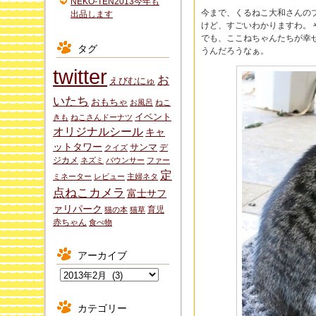
NEKO-TEN2013今年も
今まで、くるねこ大和さんの
出品します
けど、すごいわかりますわ。
でも、ここねちゃんたちが幸
タグ
うんだろうなぁ。
twitter
お
えびむにゅ
いたち
おもちゃ
お風呂
ねこ
イベント
きも
ねこさんドーナツ
オリジナルシール
キャ
ットタワー
サンマ
デ
クイズ
ジカメ
ネズミ
バウンサー
ファー
定
ミネーター
レビュー
主婦ネタ
点ねこカメラ
富士サフ
ァリパーク
育児
猫の本
猫草
赤ちゃん
食べ物
アーカイブ
ア
ー
カ
カテゴリー
イ