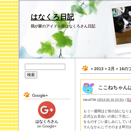
はなくろ日記
我が家のアイドル猫はなくろさん日記
» 2013 » 2月 » 16
の
ここねちゃん
Google+
kiku8796
(
2013.02.16 23:31
)
|
写
もう一週間ほど前の話になり
正式なお見合いの前に下見に
はなくろさん
をものすごい楽しみにしてい
on Google+
そんなかんじでそのまま即日