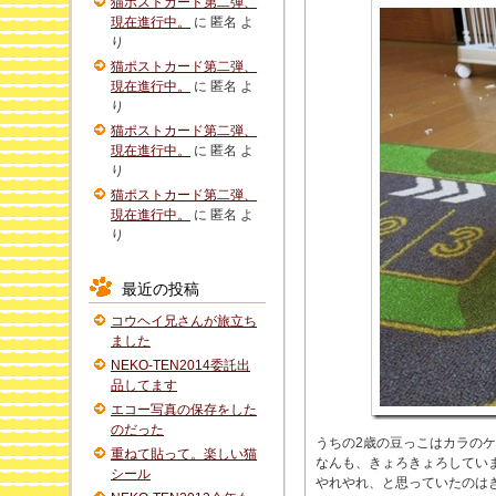
猫ポストカード第二弾、
現在進行中。
に
匿名
よ
り
猫ポストカード第二弾、
現在進行中。
に
匿名
よ
り
猫ポストカード第二弾、
現在進行中。
に
匿名
よ
り
猫ポストカード第二弾、
現在進行中。
に
匿名
よ
り
最近の投稿
コウヘイ兄さんが旅立ち
ました
NEKO-TEN2014委託出
品してます
エコー写真の保存をした
のだった
うちの2歳の豆っこはカラの
重ねて貼って。楽しい猫
なんも、きょろきょろしてい
シール
やれやれ、と思っていたのは