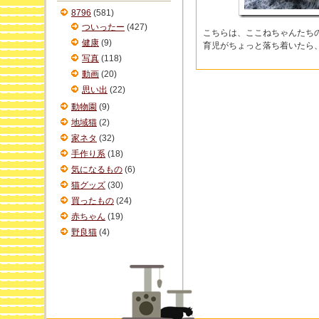
ブ
8796
(581)
ついったー
(427)
こちらは、ここねちゃんたち
健康
(9)
育児がちょっと落ち着いたら
写真
(118)
動画
(20)
思い出
(22)
動物園
(9)
地域猫
(2)
家ネタ
(32)
手作り系
(18)
気になるもの
(6)
猫グッズ
(30)
買ったもの
(24)
赤ちゃん
(19)
野良猫
(4)