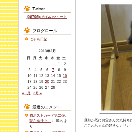
Twitter
@8796jp からのツイート
ブログロール
にゃも日記
2013年2月
日
月
火
水
木
金
土
1
2
3
4
5
6
7
8
9
10
11
12
13
14
15
16
17
18
19
20
21
22
23
24
25
26
27
28
« 1月
3月 »
最近のコメント
猫ポストカード第二弾、
旦那が既にお父さんの気持ち
現在進行中。
に
匿名
よ
ここねちゃんの好きなカリカ
り