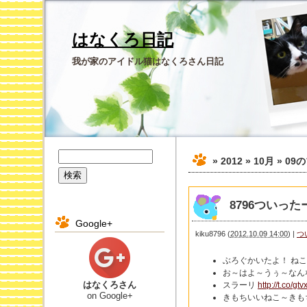
はなくろ日記
我が家のアイドル猫はなくろさん日記
» 2012 » 10月 » 09
の
8796ついったー 
Google+
kiku8796
(
2012.10.09 14:00
)
|
つ
ぶろぐかいたよ！ ね
お～はよ～うぅ～なん
はなくろさん
スラーリ
http://t.co/g
on Google+
きもちいいねこ～きも