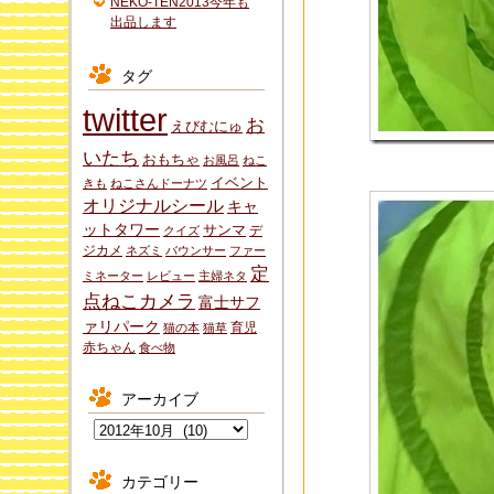
NEKO-TEN2013今年も
出品します
タグ
twitter
お
えびむにゅ
いたち
おもちゃ
お風呂
ねこ
イベント
きも
ねこさんドーナツ
オリジナルシール
キャ
ットタワー
サンマ
デ
クイズ
ジカメ
ネズミ
バウンサー
ファー
定
ミネーター
レビュー
主婦ネタ
点ねこカメラ
富士サフ
ァリパーク
育児
猫の本
猫草
赤ちゃん
食べ物
アーカイブ
ア
ー
カ
カテゴリー
イ