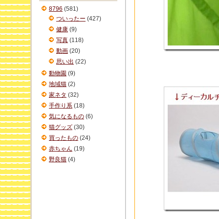
ブ
8796
(581)
ついったー
(427)
健康
(9)
写真
(118)
動画
(20)
思い出
(22)
動物園
(9)
地域猫
(2)
家ネタ
(32)
手作り系
(18)
気になるもの
(6)
猫グッズ
(30)
買ったもの
(24)
赤ちゃん
(19)
野良猫
(4)