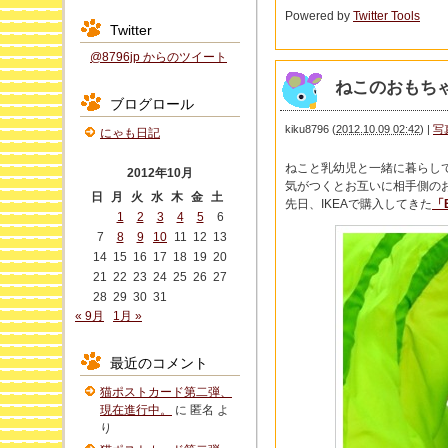
Powered by
Twitter Tools
Twitter
@8796jp からのツイート
ねこのおもち
ブログロール
kiku8796
(
2012.10.09 02:42
)
|
写
にゃも日記
ねこと乳幼児と一緒に暮らし
2012年10月
気がつくとお互いに相手側の
日
月
火
水
木
金
土
先日、IKEAで購入してきた
「
1
2
3
4
5
6
7
8
9
10
11
12
13
14
15
16
17
18
19
20
21
22
23
24
25
26
27
28
29
30
31
« 9月
1月 »
最近のコメント
猫ポストカード第二弾、
現在進行中。
に
匿名
よ
り