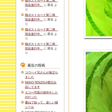
猫ポストカード第二弾、
現在進行中。
に
匿名
よ
り
猫ポストカード第二弾、
現在進行中。
に
匿名
よ
り
猫ポストカード第二弾、
現在進行中。
に
匿名
よ
り
猫ポストカード第二弾、
現在進行中。
に
匿名
よ
り
最近の投稿
コウヘイ兄さんが旅立ち
ました
NEKO-TEN2014委託出
品してます
エコー写真の保存をした
のだった
重ねて貼って。楽しい猫
シール