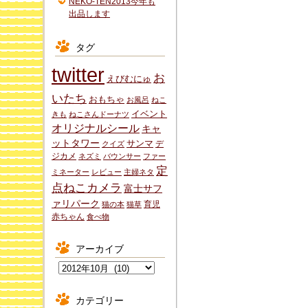
NEKO-TEN2013今年も
出品します
タグ
twitter
お
えびむにゅ
いたち
おもちゃ
お風呂
ねこ
イベント
きも
ねこさんドーナツ
オリジナルシール
キャ
ットタワー
サンマ
デ
クイズ
ジカメ
ネズミ
バウンサー
ファー
定
ミネーター
レビュー
主婦ネタ
点ねこカメラ
富士サフ
ァリパーク
育児
猫の本
猫草
赤ちゃん
食べ物
アーカイブ
ア
ー
カ
カテゴリー
イ