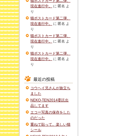
猫ポストカード第二弾、
現在進行中。
に
匿名
よ
り
猫ポストカード第二弾、
現在進行中。
に
匿名
よ
り
猫ポストカード第二弾、
現在進行中。
に
匿名
よ
り
猫ポストカード第二弾、
現在進行中。
に
匿名
よ
り
最近の投稿
コウヘイ兄さんが旅立ち
ました
NEKO-TEN2014委託出
品してます
エコー写真の保存をした
のだった
重ねて貼って。楽しい猫
シール