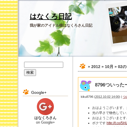
はなくろ日記
我が家のアイドル猫はなくろさん日記
» 2012 » 10月 » 02
の
8796ついったー 
Google+
kiku8796
(
2012.10.02 14:00
)
|
つ
おはようございます、
光の早さで物色してい
はなくろさん
おはようございまとす
on Google+
ボクです
http://t.co/5