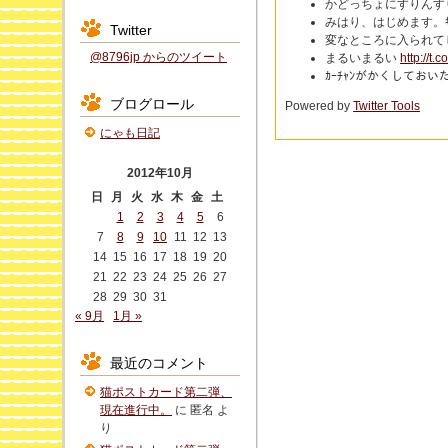
かどっちょにすりんす
みはり、はじめます。ｷ
Twitter
変なところに入られて
@8796jp からのツイート
まるいまるい
http://t.
ｶｰﾁｬﾝがかくしてお
ブログロール
Powered by
Twitter Tools
にゃも日記
2012年10月
日
月
火
水
木
金
土
1
2
3
4
5
6
7
8
9
10
11
12
13
14
15
16
17
18
19
20
21
22
23
24
25
26
27
28
29
30
31
« 9月
1月 »
最近のコメント
猫ポストカード第二弾、
現在進行中。
に
匿名
よ
り