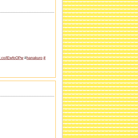
//t.co/lEwfoOPw
#
hanakuro
#