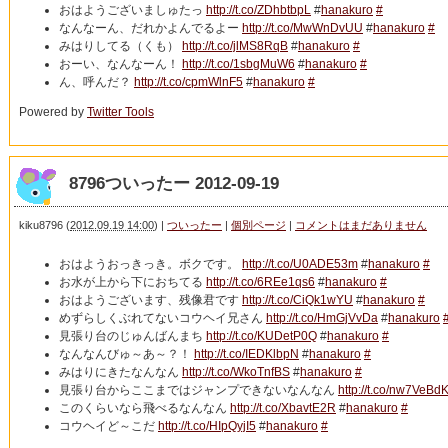
おはようございましゅたっ
http://t.co/ZDhbtbpL
#
hanakuro
#
なんなーん、だれかよんでるよー
http://t.co/MwWnDvUU
#
hanakuro
#
みはりしてる（くも）
http://t.co/jlMS8RqB
#
hanakuro
#
おーい、なんなーん！
http://t.co/1sbgMuW6
#
hanakuro
#
ん、呼んだ？
http://t.co/cpmWlnF5
#
hanakuro
#
Powered by
Twitter Tools
8796ついったー 2012-09-19
kiku8796
(
2012.09.19 14:00
)
|
ついったー
|
個別ページ
|
コメントはまだありません
おはようおっきっき。ボクです。
http://t.co/U0ADE53m
#
hanakuro
#
お水が上から下におちてる
http://t.co/6REe1qs6
#
hanakuro
#
おはようございます、残像君です
http://t.co/CiQk1wYU
#
hanakuro
#
めずらしくぶれてないコウヘイ兄さん
http://t.co/HmGjVvDa
#
hanakuro
見張り台のじゅんばんまち
http://t.co/KUDetP0Q
#
hanakuro
#
なんなんびゅ～あ～？！
http://t.co/IEDKlbpN
#
hanakuro
#
みはりにきたなんなん
http://t.co/WkoTnfBS
#
hanakuro
#
見張り台からここまではジャンプできないなんなん
http://t.co/nw7VeBd
このくらいなら飛べるなんなん
http://t.co/XbavtE2R
#
hanakuro
#
コウヘイど～こだ
http://t.co/HIpQyjI5
#
hanakuro
#