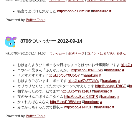
寝言でよばれた気がした
http://t.co/VcTMm2xh
#
hanakuro
#
Powered by
Twitter Tools
8796ついったー 2012-09-14
kiku8796
(
2012.09.14 14:00
)
|
ついったー
|
個別ページ
|
コメントはまだありません
おはきんようび！ボクも今日はちょっとはやいお仕事開始ですよ
http://
コウヘイ兄さん「ふんかふんか」
http://t.co/Dz4lLJSW
#
hanakuro
#
「とすとすとす」
http://t.co/o5Y0UoQY
#
hanakuro
#
おはようございます、ボクです
http://t.co/7sZZNlMs
#
hanakuro
#
カリカリなくなってたのでUターンでかえります
http://t.co/qqIJ7dGE
#
h
朝早かったので、ねてます
http://t.co/Yr9Tz48J
#
hanakuro
#
夜のかりんこぽりんこタイム
http://t.co/Bvm0SXPR
#
hanakuro
#
かくれんぼなんなん
http://t.co/ER5fVsox
#
hanakuro
#
みつかっちゃったので撤収～
http://t.co/4T4irOlT
#
hanakuro
#
Powered by
Twitter Tools