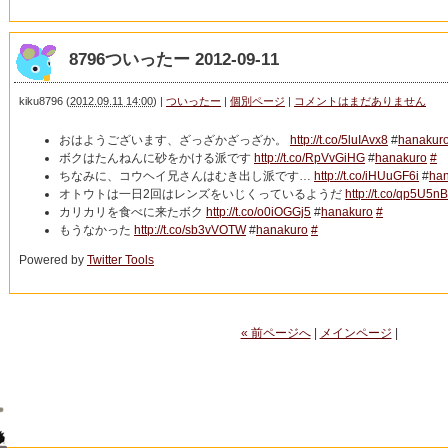
8796ついったー 2012-09-11
kiku8796
(
2012.09.11 14:00
)
|
ついったー
|
個別ページ
|
コメントはまだありません
おはようございます、ざっざかざっざか。
http://t.co/5luIAvx8
#
hanakur
ボクはたんねんに砂をかける派です
http://t.co/RpVvGiHG
#
hanakuro
#
ちなみに、コウヘイ兄さんはむき出し派です…
http://t.co/iHUuGF6i
#
ha
オトウトは一日2回はレンズをいじくっているようだ
http://t.co/qp5U5nB
カリカリを食べに来たボク
http://t.co/o0iOGGj5
#
hanakuro
#
もうなかった
http://t.co/sb3vVOTW
#
hanakuro
#
Powered by
Twitter Tools
« 前ページへ
|
メインページ
|