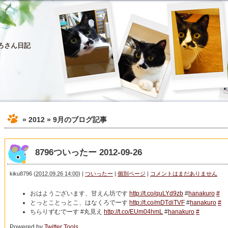
ろさん日記
» 2012 » 9月
のブログ記事
8796ついったー 2012-09-26
kiku8796
(
2012.09.26 14:00
)
|
ついったー
|
個別ページ
|
コメントはまだありません
おはようございます、甘えん坊です
http://t.co/quLYd9zb
#
hanakuro
#
とっとことっとこ、はなくろでーす
http://t.co/mDTdiTVF
#
hanakuro
#
ちらりずむでーす #丸見え
http://t.co/EUm04hmL
#
hanakuro
#
Powered by
Twitter Tools