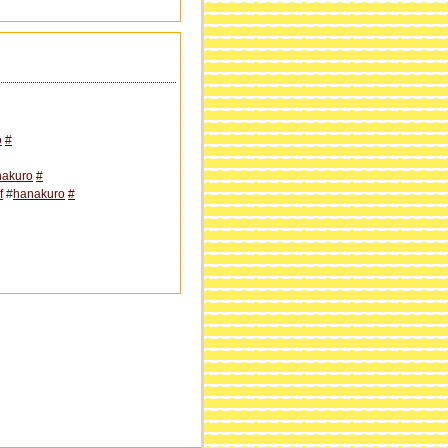
o
#
nakuro
#
f
#
hanakuro
#