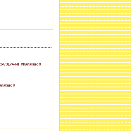
t.co/73LvA44F
#
hanakuro
#
anakuro
#