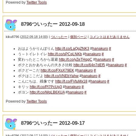
Powered by
Twitter Tools
8796ついったー 2012-09-18
kiku8796
(
2012.09.18 14:00
)
|
ついったー
|
個別ページ
|
コメントはまだありません
おはようかりんぽりん
http://t.co/LaQgZNK3
#
hanakuro
#
う～トイレトイレ
http://t.co/sPCqLNKb
#
hanakuro
#
変わったところから退避
http://t.co/yZeTHqgC
#
hanakuro
#
ボクとおかあちゃんの大きさ比較
http://t.co/64n7dEf5
#
hanakuro
#
ボクどーこだ
http://t.co/FXsX79EK
#
hanakuro
#
ボクはここだよ
http://t.co/VNEbYahw
#
hanakuro
#
こんにちは、残像です
http://t.co/FVtuMx18
#
hanakuro
#
キリッ
http://t.co/Pl7PcUg3
#
hanakuro
#
ポヨン
http://t.co/WqLB6XUA
#
hanakuro
#
Powered by
Twitter Tools
8796ついったー 2012-09-17
kiku8796
(
2012.09.17 14:00
)
|
ついったー
|
個別ページ
|
コメントはまだありません