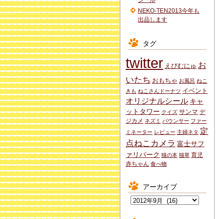
シール
NEKO-TEN2013今年も
出品します
タグ
twitter
お
えびむにゅ
いたち
おもちゃ
お風呂
ねこ
イベント
きも
ねこさんドーナツ
オリジナルシール
キャ
ットタワー
サンマ
デ
クイズ
ジカメ
ネズミ
バウンサー
ファー
定
ミネーター
レビュー
主婦ネタ
点ねこカメラ
富士サフ
ァリパーク
育児
猫の本
猫草
赤ちゃん
食べ物
アーカイブ
ア
ー
カ