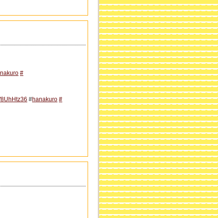
nakuro
#
co/8UhHtz36
#
hanakuro
#