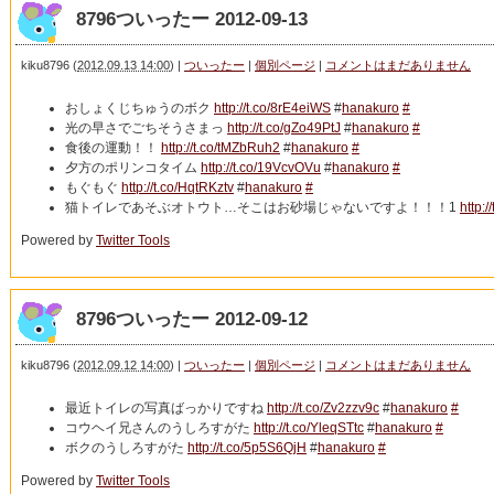
8796ついったー 2012-09-13
kiku8796
(
2012.09.13 14:00
)
|
ついったー
|
個別ページ
|
コメントはまだありません
おしょくじちゅうのボク
http://t.co/8rE4eiWS
#
hanakuro
#
光の早さでごちそうさまっ
http://t.co/gZo49PtJ
#
hanakuro
#
食後の運動！！
http://t.co/tMZbRuh2
#
hanakuro
#
夕方のポリンコタイム
http://t.co/19VcvOVu
#
hanakuro
#
もぐもぐ
http://t.co/HqtRKztv
#
hanakuro
#
猫トイレであそぶオトウト…そこはお砂場じゃないですよ！！！1
http:
Powered by
Twitter Tools
8796ついったー 2012-09-12
kiku8796
(
2012.09.12 14:00
)
|
ついったー
|
個別ページ
|
コメントはまだありません
最近トイレの写真ばっかりですね
http://t.co/Zv2zzv9c
#
hanakuro
#
コウヘイ兄さんのうしろすがた
http://t.co/YleqSTtc
#
hanakuro
#
ボクのうしろすがた
http://t.co/5p5S6QjH
#
hanakuro
#
Powered by
Twitter Tools