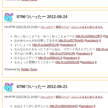
8796ついったー 2012-09-24
kiku8796
(
2012.09.24 14:00
)
|
ついったー
|
個別ページ
|
コメントはまだありません
ねっこねっこよーん、ねっこねっこよぉーーん
http://t.co/0WzLDfFQ
#
ha
おかあちゃんがお仕事してるるる
http://t.co/l579Ue90
#
hanakuro
#
よいしょっと
http://t.co/aadR3LVB
#
hanakuro
#
なんなんかとおもった？ざーんねん、コウヘイ兄さんでしたー
http://t.
ボクはバカ尿しませんよ？
http://t.co/TO4jXUlR
#
hanakuro
#
なんなんドアップ
http://t.co/9t8jcKLS
#
hanakuro
#
もちょっと窓開けてくださいー
http://t.co/D6l9UiI9
#
hanakuro
#
Powered by
Twitter Tools
8796ついったー 2012-09-21
kiku8796
(
2012.09.21 14:00
)
|
ついったー
|
個別ページ
|
コメントはまだありません
おはようございまぴょいん
http://t.co/MshWmggX
#
hanakuro
#