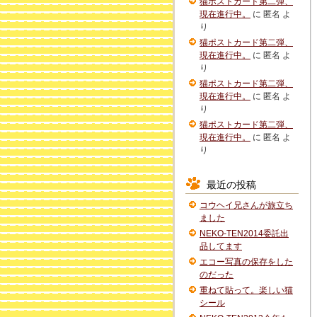
猫ポストカード第二弾、
現在進行中。
に
匿名
よ
り
猫ポストカード第二弾、
現在進行中。
に
匿名
よ
り
猫ポストカード第二弾、
現在進行中。
に
匿名
よ
り
猫ポストカード第二弾、
現在進行中。
に
匿名
よ
り
最近の投稿
コウヘイ兄さんが旅立ち
ました
NEKO-TEN2014委託出
品してます
エコー写真の保存をした
のだった
重ねて貼って。楽しい猫
シール