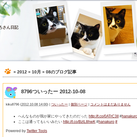
ろさん日記
» 2012 » 10月 » 08
のブログ記事
8796ついったー 2012-10-08
kiku8796
(
2012.10.08 14:00
)
|
ついったー
|
個別ページ
|
コメントはまだありません
へんなものが我が家にやってきたのだった
http://t.co/0ATrC3II
#
hanakur
ここは通ってもいいみたい
http://t.co/BzlL8hwK
#
hanakuro
#
Powered by
Twitter Tools