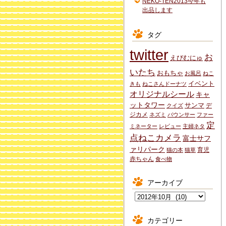
NEKO-TEN2013今年も
出品します
タグ
twitter
お
えびむにゅ
いたち
おもちゃ
お風呂
ねこ
イベント
きも
ねこさんドーナツ
オリジナルシール
キャ
ットタワー
サンマ
デ
クイズ
ジカメ
ネズミ
バウンサー
ファー
定
ミネーター
レビュー
主婦ネタ
点ねこカメラ
富士サフ
ァリパーク
育児
猫の本
猫草
赤ちゃん
食べ物
アーカイブ
ア
ー
カ
カテゴリー
イ