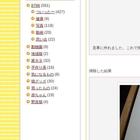
ブ
8796
(581)
ついったー
(427)
健康
(9)
写真
(118)
動画
(20)
思い出
(22)
動物園
(9)
見事に外れました。これで
地域猫
(2)
家ネタ
(32)
手作り系
(18)
掃除した結果
気になるもの
(6)
猫グッズ
(30)
買ったもの
(24)
赤ちゃん
(19)
野良猫
(4)