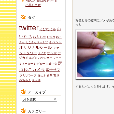
NEKO-TEN2013今年も
出品します
タグ
黄色と青の隙間にツメがあ
っと
twitter
お
えびむにゅ
いたち
おもちゃ
お風呂
ねこ
イベント
きも
ねこさんドーナツ
オリジナルシール
キャ
ットタワー
サンマ
デ
クイズ
ジカメ
ネズミ
バウンサー
ファー
定
ミネーター
レビュー
主婦ネタ
点ねこカメラ
富士サフ
ァリパーク
育児
猫の本
猫草
赤ちゃん
食べ物
するとパカッと外れます。
アーカイブ
ア
ー
カ
カテゴリー
イ