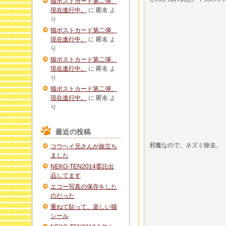
猫ポストカード第二弾、
現在進行中。
に
匿名
よ
り
猫ポストカード第二弾、
現在進行中。
に
匿名
よ
り
猫ポストカード第二弾、
現在進行中。
に
匿名
よ
り
猫ポストカード第二弾、
現在進行中。
に
匿名
よ
り
最近の投稿
邪魔なので、ネズミ除去。
コウヘイ兄さんが旅立ち
ました
NEKO-TEN2014委託出
品してます
エコー写真の保存をした
のだった
重ねて貼って。楽しい猫
シール