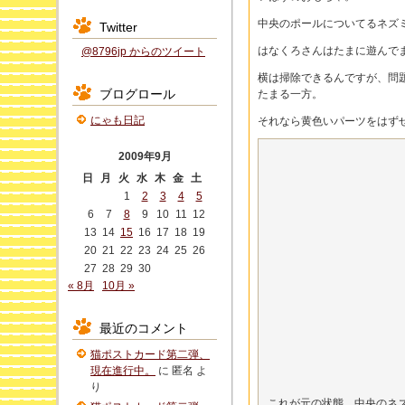
中央のポールについてるネズ
Twitter
はなくろさんはたまに遊んで
@8796jp からのツイート
横は掃除できるんですが、問
ブログロール
たまる一方。
にゃも日記
それなら黄色いパーツをはず
2009年9月
日
月
火
水
木
金
土
1
2
3
4
5
6
7
8
9
10
11
12
13
14
15
16
17
18
19
20
21
22
23
24
25
26
27
28
29
30
« 8月
10月 »
最近のコメント
猫ポストカード第二弾、
現在進行中。
に
匿名
よ
り
これが元の状態。中央のネ