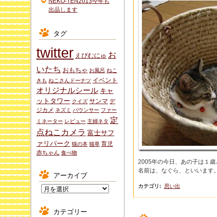
NEKO-TEN2013今年も
出品します
タグ
twitter
お
えびむにゅ
いたち
おもちゃ
お風呂
ねこ
イベント
きも
ねこさんドーナツ
オリジナルシール
キャ
ットタワー
サンマ
デ
クイズ
ジカメ
ネズミ
バウンサー
ファー
定
ミネーター
レビュー
主婦ネタ
点ねこカメラ
富士サフ
ァリパーク
育児
猫の本
猫草
赤ちゃん
食べ物
2005年の今日、あの子は１
名前は、なぐら、といいます
アーカイブ
カテゴリ
:
思い出
ア
ー
カ
カテゴリー
イ