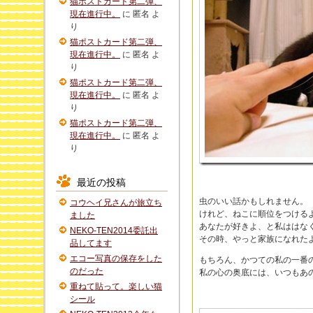
猫ポストカード第二弾、
現在進行中。
に
匿名
よ
り
猫ポストカード第二弾、
現在進行中。
に
匿名
よ
り
猫ポストカード第二弾、
現在進行中。
に
匿名
よ
り
猫ポストカード第二弾、
現在進行中。
に
匿名
よ
り
最近の投稿
虫のいい話かもしれません。
コウヘイ兄さんが旅立ち
けれど、ねこに順位をつける
ました
あなたが好きよ、と私ははな
NEKO-TEN2014委託出
その時、やっと家族になれた
品してます
エコー写真の保存をした
もちろん、かつての私の一番
のだった
私の心の奥底には、いつもあ
重ねて貼って。楽しい猫
シール