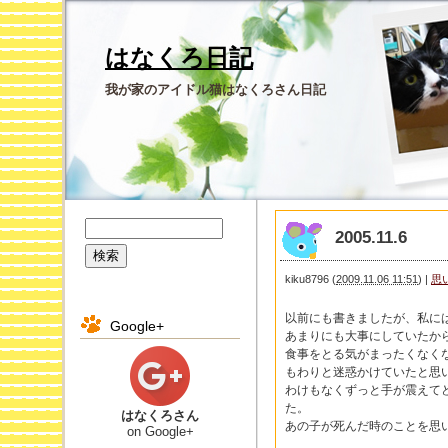
はなくろ日記
我が家のアイドル猫はなくろさん日記
2005.11.6
kiku8796
(
2009.11.06 11:51
)
|
思
以前にも書きましたが、私に
Google+
あまりにも大事にしていたか
食事をとる気がまったくなく
もわりと迷惑かけていたと思
わけもなくずっと手が震えて
た。
はなくろさん
あの子が死んだ時のことを思
on Google+