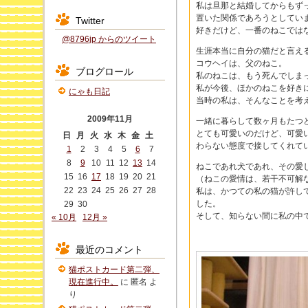
私は旦那と結婚してからもず
置いた関係であろうとしてい
Twitter
好きだけど、一番のねこでは
@8796jp からのツイート
生涯本当に自分の猫だと言え
コウヘイは、父のねこ。
ブログロール
私のねこは、もう死んでしま
私が今後、ほかのねこを好き
にゃも日記
当時の私は、そんなことを考
2009年11月
一緒に暮らして数ヶ月もたつ
とても可愛いのだけど、可愛
日
月
火
水
木
金
土
わらない態度で接してくれて
1
2
3
4
5
6
7
8
9
10
11
12
13
14
ねこであれ犬であれ、その愛
15
16
17
18
19
20
21
（ねこの愛情は、若干不可解
22
23
24
25
26
27
28
私は、かつての私の猫が許し
した。
29
30
そして、知らない間に私の中
« 10月
12月 »
最近のコメント
猫ポストカード第二弾、
現在進行中。
に
匿名
よ
り