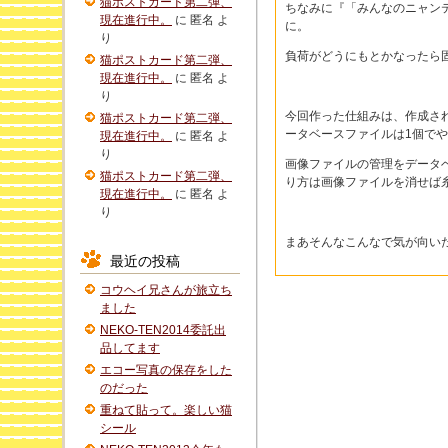
猫ポストカード第二弾、
ちなみに『「みんなのニャン
現在進行中。
に
匿名
よ
に。
り
負荷がどうにもとかなったら
猫ポストカード第二弾、
現在進行中。
に
匿名
よ
り
今回作った仕組みは、作成され
猫ポストカード第二弾、
ータベースファイルは1個で
現在進行中。
に
匿名
よ
り
画像ファイルの管理をデータ
猫ポストカード第二弾、
り方は画像ファイルを消せば
現在進行中。
に
匿名
よ
り
まあそんなこんなで気が向い
最近の投稿
コウヘイ兄さんが旅立ち
ました
NEKO-TEN2014委託出
品してます
エコー写真の保存をした
のだった
重ねて貼って。楽しい猫
シール