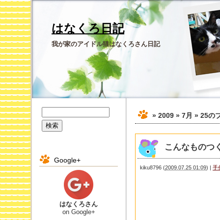
はなくろ日記
我が家のアイドル猫はなくろさん日記
» 2009 » 7月 » 25
の
こんなものつ
Google+
kiku8796
(
2009.07.25 01:09
)
|
手
はなくろさん
on Google+