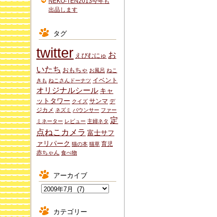
NEKO-TEN2013今年も
出品します
タグ
twitter
お
えびむにゅ
いたち
おもちゃ
お風呂
ねこ
イベント
きも
ねこさんドーナツ
オリジナルシール
キャ
ットタワー
サンマ
デ
クイズ
ジカメ
ネズミ
バウンサー
ファー
定
ミネーター
レビュー
主婦ネタ
点ねこカメラ
富士サフ
ァリパーク
育児
猫の本
猫草
赤ちゃん
食べ物
アーカイブ
ア
ー
カ
カテゴリー
イ