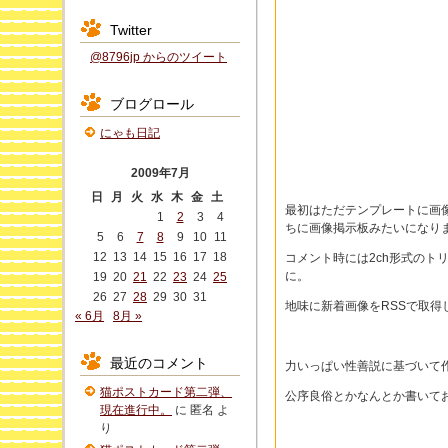
Twitter
@8796jp からのツイート
ブログロール
にゃも日記
2009年7月
日
月
火
水
木
金
土
最初はただテンプレートに画
1
2
3
4
ちに画像掲示板みたいになり
5
6
7
8
9
10
11
12
13
14
15
16
17
18
コメント時には2ch形式のト
に。
19
20
21
22
23
24
25
26
27
28
29
30
31
地味に新着画像をRSSで取得
« 6月
8月 »
最近のコメント
力いっぱい性善説に基づいて
猫ポストカード第二弾、
公序良俗とかなんとか書いて
現在進行中。
に
匿名
よ
り