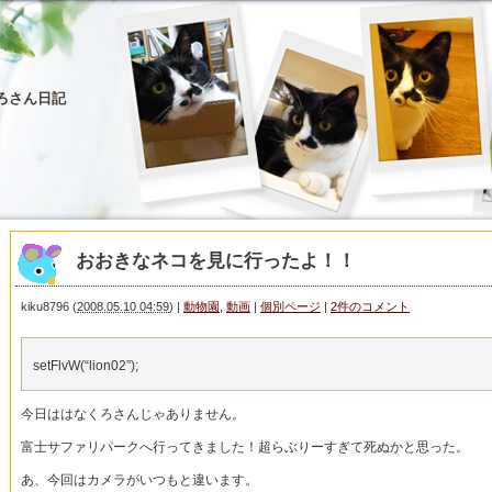
ろさん日記
おおきなネコを見に行ったよ！！
kiku8796
(
2008.05.10 04:59
)
|
動物園
,
動画
|
個別ページ
|
2件のコメント
setFlvW(“lion02”);
今日ははなくろさんじゃありません。
富士サファリパークへ行ってきました！超らぶりーすぎて死ぬかと思った。
あ、今回はカメラがいつもと違います。