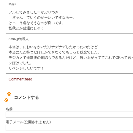
M@K
フルしてみましたーかぶりつき
「ぎゃん」ていうのがーいいですなあー。
けっこう危なそうなのが良いです。
怪我とか普通にしそう！
8796.jp管理人
本当は、においをかいだりナデナデしたかったのだけど
本当にただ持つだけしかできなくてちょっと残念でした。
デジカメで撮影後の確認もできるんだけど、舞い上がっててこれでOKって言
ンぼけでした。
リベンジしたいです！
Comment feed
コメントする
名前
電子メール(公開されません)