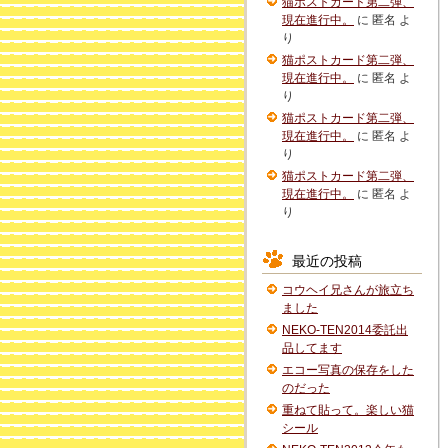
猫ポストカード第二弾、
現在進行中。
に
匿名
よ
り
猫ポストカード第二弾、
現在進行中。
に
匿名
よ
り
猫ポストカード第二弾、
現在進行中。
に
匿名
よ
り
猫ポストカード第二弾、
現在進行中。
に
匿名
よ
り
最近の投稿
コウヘイ兄さんが旅立ち
ました
NEKO-TEN2014委託出
品してます
エコー写真の保存をした
のだった
重ねて貼って。楽しい猫
シール