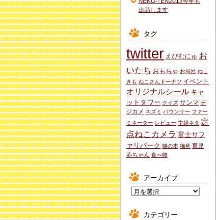
NEKO-TEN2013今年も
出品します
タグ
twitter
お
えびむにゅ
いたち
おもちゃ
お風呂
ねこ
イベント
きも
ねこさんドーナツ
オリジナルシール
キャ
ットタワー
サンマ
デ
クイズ
ジカメ
ネズミ
バウンサー
ファー
定
ミネーター
レビュー
主婦ネタ
点ねこカメラ
富士サフ
ァリパーク
育児
猫の本
猫草
赤ちゃん
食べ物
アーカイブ
ア
ー
カ
カテゴリー
イ