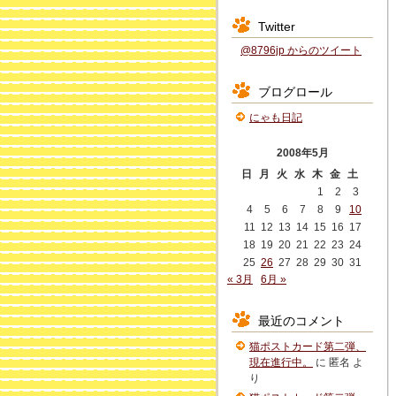
Twitter
@8796jp からのツイート
ブログロール
にゃも日記
2008年5月
日
月
火
水
木
金
土
1
2
3
4
5
6
7
8
9
10
11
12
13
14
15
16
17
18
19
20
21
22
23
24
25
26
27
28
29
30
31
« 3月
6月 »
最近のコメント
猫ポストカード第二弾、
現在進行中。
に
匿名
よ
り