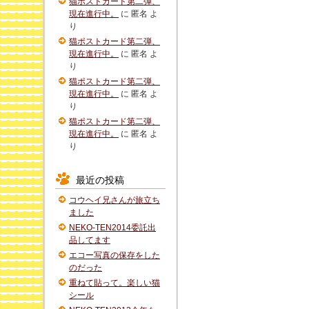
猫ポストカード第二弾、
現在進行中。
に
匿名
よ
り
猫ポストカード第二弾、
現在進行中。
に
匿名
よ
り
猫ポストカード第二弾、
現在進行中。
に
匿名
よ
り
猫ポストカード第二弾、
現在進行中。
に
匿名
よ
り
最近の投稿
コウヘイ兄さんが旅立ち
ました
NEKO-TEN2014委託出
品してます
エコー写真の保存をした
のだった
重ねて貼って。楽しい猫
シール