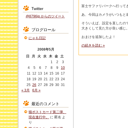
富士サファリパークへ行って
Twitter
あ、今回はカメラがいつもと
@8796jp からのツイート
そういえば、設定を直したので
大きくして見た方が良い感じ
ブログロール
おまけを追加したよ！
にゃも日記
の続きを読む »
2008年5月
日
月
火
水
木
金
土
1
2
3
4
5
6
7
8
9
10
11
12
13
14
15
16
17
18
19
20
21
22
23
24
25
26
27
28
29
30
31
« 3月
6月 »
最近のコメント
猫ポストカード第二弾、
現在進行中。
に
匿名
よ
り