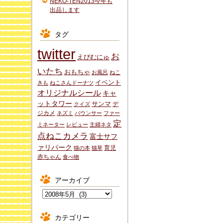
NEKO-TEN2013今年も
出品します
タグ
twitter
お
えびむにゅ
いたち
おもちゃ
お風呂
ねこ
イベント
きも
ねこさんドーナツ
オリジナルシール
キャ
ットタワー
サンマ
デ
クイズ
ジカメ
ネズミ
バウンサー
ファー
定
ミネーター
レビュー
主婦ネタ
点ねこカメラ
富士サフ
ァリパーク
育児
猫の本
猫草
赤ちゃん
食べ物
アーカイブ
ア
ー
カ
カテゴリー
イ