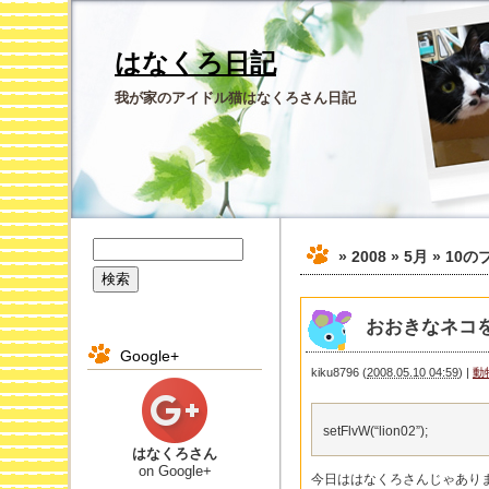
はなくろ日記
我が家のアイドル猫はなくろさん日記
» 2008 » 5月 » 10
の
おおきなネコ
Google+
kiku8796
(
2008.05.10 04:59
)
|
動
setFlvW(“lion02”);
はなくろさん
on Google+
今日ははなくろさんじゃあり