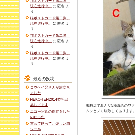
猫ポストカード第二弾、
現在進行中。
に
匿名
よ
り
猫ポストカード第二弾、
現在進行中。
に
匿名
よ
り
猫ポストカード第二弾、
現在進行中。
に
匿名
よ
り
猫ポストカード第二弾、
現在進行中。
に
匿名
よ
り
最近の投稿
コウヘイ兄さんが旅立ち
ました
NEKO-TEN2014委託出
品してます
現時点でみんな5種混合のワ
ムシとノミ駆除してあります
エコー写真の保存をした
のだった
重ねて貼って。楽しい猫
シール