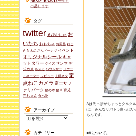
NEKO-TEN2013今年も
出品します
タグ
twitter
お
えびむにゅ
いたち
おもちゃ
お風呂
ねこ
イベント
きも
ねこさんドーナツ
オリジナルシール
キャ
ットタワー
サンマ
デ
クイズ
ジカメ
ネズミ
バウンサー
ファー
定
ミネーター
レビュー
主婦ネタ
点ねこカメラ
富士サフ
ァリパーク
育児
猫の本
猫草
赤ちゃん
食べ物
Aは先っぽがちょっとクルク
ぽ。 みんなサバトラ白っぽ
アーカイブ
らんです。
ア
ー
カ
カテゴリー
■Aについて。
イ