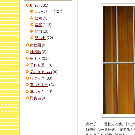
ブ
8796
(581)
ついったー
(427)
健康
(9)
写真
(118)
動画
(20)
思い出
(22)
動物園
(9)
地域猫
(2)
家ネタ
(32)
手作り系
(18)
気になるもの
(6)
猫グッズ
(30)
買ったもの
(24)
赤ちゃん
(19)
野良猫
(4)
女の子。一番甘えん坊。顔は
好奇心も一番旺盛。 寝てる