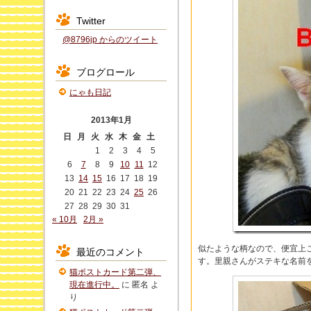
Twitter
@8796jp からのツイート
ブログロール
にゃも日記
2013年1月
日
月
火
水
木
金
土
1
2
3
4
5
6
7
8
9
10
11
12
13
14
15
16
17
18
19
20
21
22
23
24
25
26
27
28
29
30
31
« 10月
2月 »
似たような柄なので、便宜上こ
最近のコメント
す。里親さんがステキな名前
猫ポストカード第二弾、
現在進行中。
に
匿名
よ
り