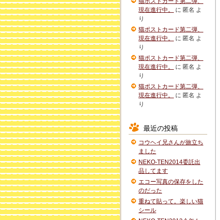
猫ポストカード第二弾、
現在進行中。
に
匿名
よ
り
猫ポストカード第二弾、
現在進行中。
に
匿名
よ
り
猫ポストカード第二弾、
現在進行中。
に
匿名
よ
り
猫ポストカード第二弾、
現在進行中。
に
匿名
よ
り
最近の投稿
コウヘイ兄さんが旅立ち
ました
NEKO-TEN2014委託出
品してます
エコー写真の保存をした
のだった
重ねて貼って。楽しい猫
シール