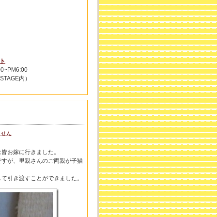
ット
~PM6:00
8STAGE内）
ません
は皆お嫁に行きました。
ですが、里親さんのご両親が子猫
して引き渡すことができました。