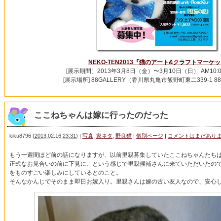
NEKO-TEN2013『猫のアート&クラフトマーケ
[展示期間］2013年3月8日（金）〜3月10日（日） AM10:00
[展示場所] 88GALLERY（香川県丸亀市飯野町東二339-1 8
ここねちゃんは嫁に行ったのだった
kiku8796
(
2013.02.16 23:31
)
|
写真
,
家ネタ
,
野良猫
|
個別ページ
|
コメントはまだあり
もう一週間ほど前の話になりますが、以前里親募集していたここねちゃんたち
正式なお見合いの前に下見に、という感じで里親候補さんに来ていただいたの
をものすごい楽しみにしているとのこと。
そんなかんじでそのまま即日お嫁入り。里親さんは嫁の古い友人なので、安心