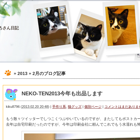
ろさん日記
» 2013 » 2月
のブログ記事
NEKO-TEN2013今年も出品します
kiku8796
(
2013.02.20 20:48
)
|
手作り系
,
猫グッズ
|
個別ページ
|
コメントはまだありま
もう散々ツイッターでしつこくつぶやいているのですが、またしてもポストカー
去年は自宅印刷だったのですが、今年は印刷会社に頼んでこれでもう水濡れも