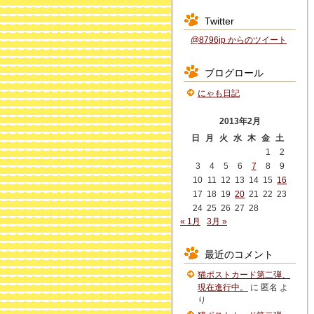
Twitter
@8796jp からのツイート
ブログロール
にゃも日記
2013年2月
日
月
火
水
木
金
土
1
2
3
4
5
6
7
8
9
10
11
12
13
14
15
16
17
18
19
20
21
22
23
24
25
26
27
28
« 1月
3月 »
最近のコメント
猫ポストカード第二弾、
現在進行中。
に
匿名
よ
り