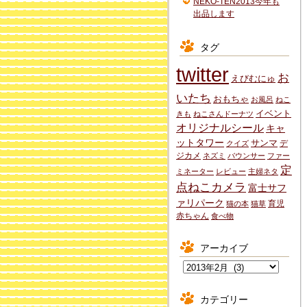
NEKO-TEN2013今年も
出品します
タグ
twitter
お
えびむにゅ
いたち
おもちゃ
お風呂
ねこ
イベント
きも
ねこさんドーナツ
オリジナルシール
キャ
ットタワー
サンマ
デ
クイズ
ジカメ
ネズミ
バウンサー
ファー
定
ミネーター
レビュー
主婦ネタ
点ねこカメラ
富士サフ
ァリパーク
育児
猫の本
猫草
赤ちゃん
食べ物
アーカイブ
ア
ー
カ
カテゴリー
イ