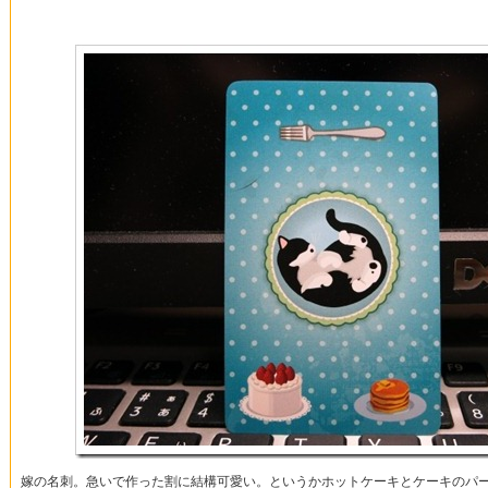
嫁の名刺。急いで作った割に結構可愛い。というかホットケーキとケーキのパ