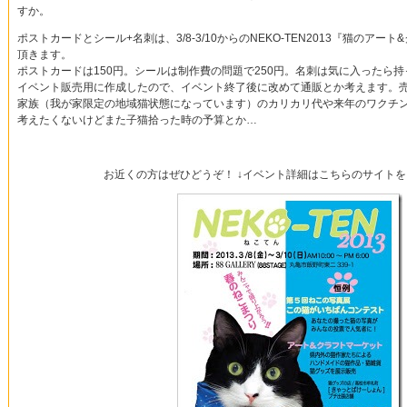
すか。
ポストカードとシール+名刺は、3/8-3/10からのNEKO-TEN2013『猫のア
頂きます。
ポストカードは150円。シールは制作費の問題で250円。名刺は気に入ったら
イベント販売用に作成したので、イベント終了後に改めて通販とか考えます。
家族（我が家限定の地域猫状態になっています）のカリカリ代や来年のワクチ
考えたくないけどまた子猫拾った時の予算とか…
お近くの方はぜひどうぞ！ ↓イベント詳細はこちらのサイトを