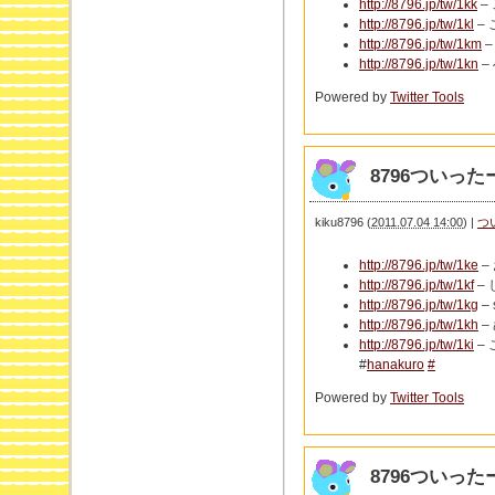
http://8796.jp/tw/1kk
–
http://8796.jp/tw/1kl
–
http://8796.jp/tw/1km
–
http://8796.jp/tw/1kn
–
Powered by
Twitter Tools
8796ついったー 
kiku8796
(
2011.07.04 14:00
)
|
つ
http://8796.jp/tw/1ke
–
http://8796.jp/tw/1kf
–
http://8796.jp/tw/1kg
– 
http://8796.jp/tw/1kh
–
http://8796.jp/tw/1ki
–
#
hanakuro
#
Powered by
Twitter Tools
8796ついったー 