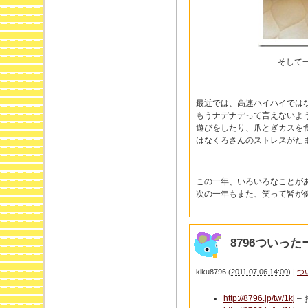
そして
最近では、高速ハイハイでは
もうナデナデって言えないよ
遊びをしたり、爪とぎカスを
はなくろさんのストレスがた
この一年、いろいろなことが
次の一年もまた、笑って皆が
8796ついったー 
kiku8796
(
2011.07.06 14:00
)
|
つ
http://8796.jp/tw/1kj
–