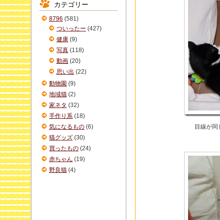
カテゴリー
イ
ブ
8796
(581)
ついったー
(427)
健康
(9)
写真
(118)
動画
(20)
思い出
(22)
動物園
(9)
地域猫
(2)
家ネタ
(32)
手作り系
(18)
気になるもの
(6)
目線が同
猫グッズ
(30)
買ったもの
(24)
赤ちゃん
(19)
野良猫
(4)