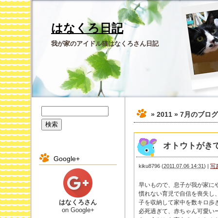
はなくろ日記
我が家のアイドル猫はなくろさん日記
» 2011 » 7月
のブログ
オトウトがき
Google+
kiku8796
(
2011.07.06 14:31
)
|
写
早いもので、息子が我が家に
慣れない育児で自信を喪失し
はなくろさん
子を収納して家中を数キロ歩
on Google+
必死過ぎて、赤ちゃん可愛い