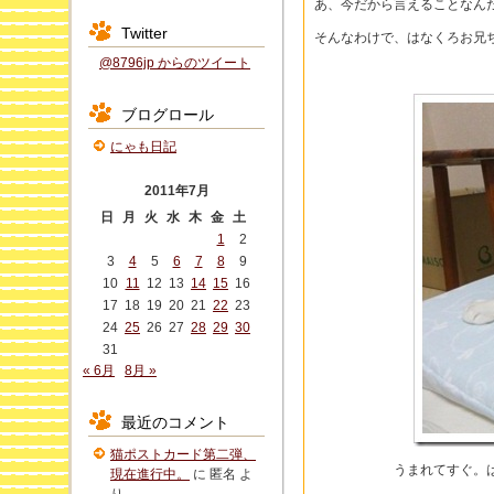
あ、今だから言えることなん
Twitter
そんなわけで、はなくろお兄
@8796jp からのツイート
ブログロール
にゃも日記
2011年7月
日
月
火
水
木
金
土
1
2
3
4
5
6
7
8
9
10
11
12
13
14
15
16
17
18
19
20
21
22
23
24
25
26
27
28
29
30
31
« 6月
8月 »
最近のコメント
猫ポストカード第二弾、
うまれてすぐ。
現在進行中。
に
匿名
よ