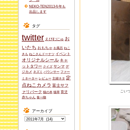
シール
NEKO-TEN2013今年も
出品します
タグ
twitter
お
えびむにゅ
いたち
おもちゃ
お風呂
ねこ
イベント
きも
ねこさんドーナツ
オリジナルシール
キャ
ットタワー
サンマ
デ
クイズ
ジカメ
ネズミ
バウンサー
ファー
定
ミネーター
レビュー
主婦ネタ
点ねこカメラ
富士サフ
こい
ァリパーク
育児
猫の本
猫草
赤ちゃん
食べ物
アーカイブ
ア
ー
カ