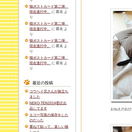
り
猫ポストカード第二弾、
現在進行中。
に
匿名
よ
り
猫ポストカード第二弾、
現在進行中。
に
匿名
よ
り
猫ポストカード第二弾、
現在進行中。
に
匿名
よ
り
猫ポストカード第二弾、
現在進行中。
に
匿名
よ
り
最近の投稿
コウヘイ兄さんが旅立ち
ました
NEKO-TEN2014委託出
品してます
おねえのおひ
エコー写真の保存をした
のだった
重ねて貼って。楽しい猫