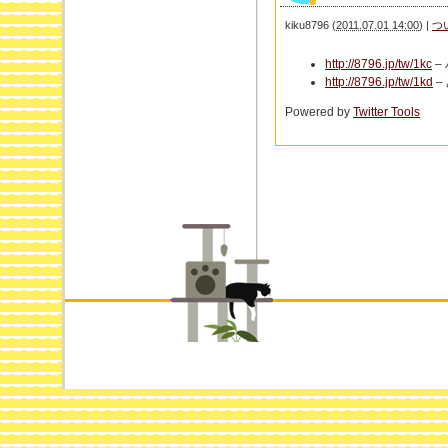
kiku8796
(
2011.07.01 14:00
)
|
つ
http://8796.jp/tw/1kc
–
http://8796.jp/tw/1kd
–
Powered by
Twitter Tools