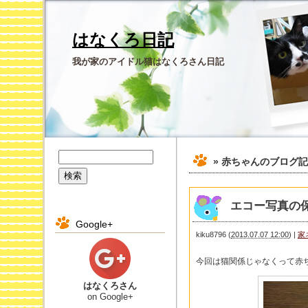
はなくろ日記
我が家のアイドル猫はなくろさん日記
» 赤ちゃん
のブログ記
エコー写真の
Google+
kiku8796
(
2013.07.07 12:00
)
|
家
今回は猫関係じゃなくって赤
はなくろさん
on Google+