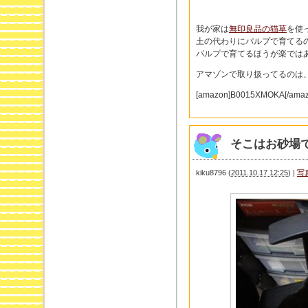
我が家は
無印良品の猫草
を使
土の代わりにパルプで育てる
パルプで育てるほうが楽では
アマゾンで取り扱ってるのは
[amazon]B0015XMOKA[/amaz
そこはお砂場
kiku8796
(
2011.10.17 12:25
)
|
写