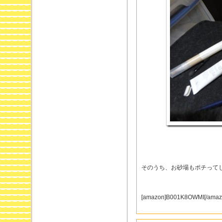
そのうち、お砂場もポチって
[amazon]B001K8OWMI[/amaz