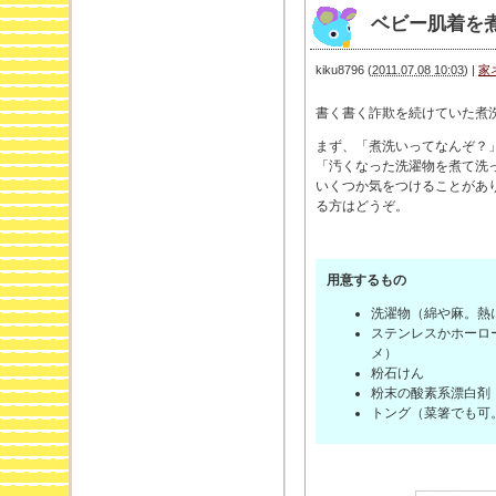
ベビー肌着を
kiku8796
(
2011.07.08 10:03
)
|
家
書く書く詐欺を続けていた煮
まず、「煮洗いってなんぞ？
「汚くなった洗濯物を煮て洗
いくつか気をつけることがあ
る方はどうぞ。
用意するもの
洗濯物（綿や麻。熱
ステンレスかホーロ
メ）
粉石けん
粉末の酸素系漂白剤
トング（菜箸でも可