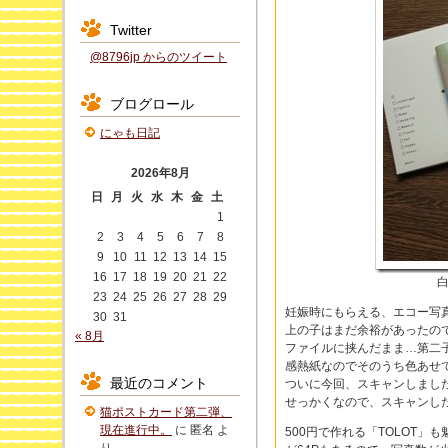
Twitter
@8796jp からのツイート
ブログロール
にゃも日記
2026年8月
日
月
火
水
木
金
土
1
2
3
4
5
6
7
8
9
10
11
12
13
14
15
16
17
18
19
20
21
22
白
23
24
25
26
27
28
29
妊娠時にもらえる、エコー写
30
31
上の子はまだ余裕があったの
« 8月
ファイルに挟んだまま…第二
感熱紙なのでそのうち色あせ
最近のコメント
ついに今回、スキャンしまし
せっかくなので、スキャンした
猫ポストカード第二弾、
現在進行中。
に
匿名
よ
500円で作れる「TOLOT