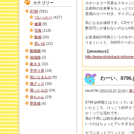
カテゴリー
小さいエコー写真をスキャン
イ
出産時の出来事をちょっとだけ
ブ
8796
(581)
質感のカバー付き。サイズに
ついったー
(427)
気になるお値段です。CDサイズ
健康
(9)
数百円しか違わないのなら6
写真
(118)
動画
(20)
お友達紹介特典というのをや
うまくいくと、500円クーポ
思い出
(22)
動物園
(9)
【photoback】
http://www.photoback.jp/home
地域猫
(2)
家ネタ
(32)
手作り系
(18)
気になるもの
(6)
わーい、879
猫グッズ
(30)
買ったもの
(24)
kiku8796
(
2013.01.07 11:01
)
|
家
赤ちゃん
(19)
8796.jp特製とはうたっ
野良猫
(4)
いたところ、けっこう好評そ
か！ってな流れです。
我が子用には鉄分多めのひら
いうのはちょっとアレすぎる
セブンネットプリントか、ご