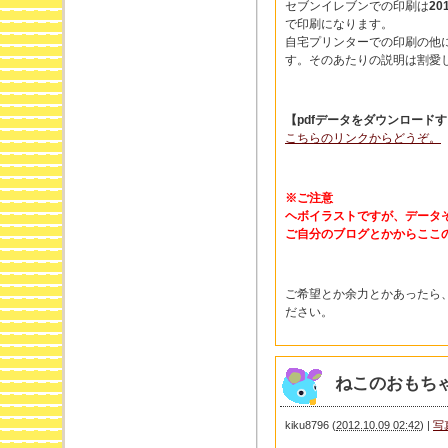
セブンイレブンでの印刷は
20
で印刷になります。
自宅プリンターでの印刷の他
す。そのあたりの説明は割愛
【pdfデータをダウンロード
こちらのリンクからどうぞ。
※ご注意
ヘボイラストですが、データ
ご自分のブログとかからここ
ご希望とか余力とかあったら
ださい。
ねこのおもち
kiku8796
(
2012.10.09 02:42
)
|
写