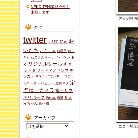
シール
NEKO-TEN2013今年も
出品します
左が6色印
タグ
twitter
お
えびむにゅ
いたち
おもちゃ
お風呂
ねこ
イベント
きも
ねこさんドーナツ
オリジナルシール
キャ
ットタワー
サンマ
デ
クイズ
ジカメ
ネズミ
バウンサー
ファー
定
ミネーター
レビュー
主婦ネタ
点ねこカメラ
富士サフ
ァリパーク
育児
猫の本
猫草
赤ちゃん
食べ物
アーカイブ
ア
エコー写真
ー
カ