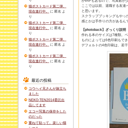
り
が64Pもあるので、写真数が少
ここでは以前、退職する友達
猫ポストカード第二弾、
と思います。
現在進行中。
に
匿名
よ
スクラップブッキングもやっ
り
感とかは手作りの方があるん
猫ポストカード第二弾、
現在進行中。
に
匿名
よ
【photoback】ざっくり説明
り
作れる本のサイズは7種類。
猫ポストカード第二弾、
ものによっては6色印刷もで
現在進行中。
に
匿名
よ
デフォルトの4色印刷は、若
り
猫ポストカード第二弾、
現在進行中。
に
匿名
よ
り
最近の投稿
コウヘイ兄さんが旅立ち
ました
NEKO-TEN2014委託出
品してます
エコー写真の保存をした
のだった
重ねて貼って。楽しい猫