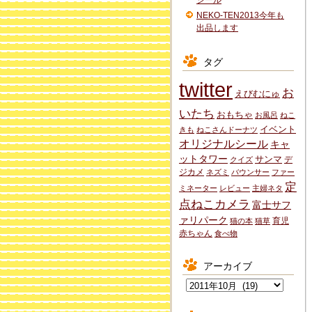
シール
NEKO-TEN2013今年も
出品します
タグ
twitter
お
えびむにゅ
いたち
おもちゃ
お風呂
ねこ
イベント
きも
ねこさんドーナツ
オリジナルシール
キャ
ットタワー
サンマ
デ
クイズ
ジカメ
ネズミ
バウンサー
ファー
定
ミネーター
レビュー
主婦ネタ
点ねこカメラ
富士サフ
ァリパーク
育児
猫の本
猫草
赤ちゃん
食べ物
アーカイブ
ア
ー
カ