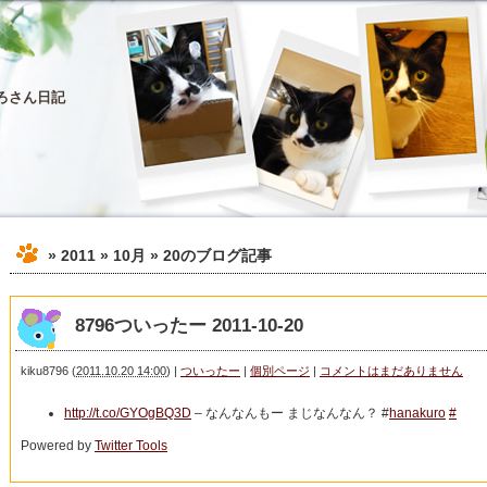
ろさん日記
» 2011 » 10月 » 20
のブログ記事
8796ついったー 2011-10-20
kiku8796
(
2011.10.20 14:00
)
|
ついったー
|
個別ページ
|
コメントはまだありません
http://t.co/GYOgBQ3D
– なんなんもー まじなんなん？ #
hanakuro
#
Powered by
Twitter Tools