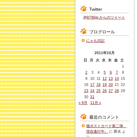
Twitter
@8796jp からのツイート
ブログロール
にゃも日記
2011年10月
日
月
火
水
木
金
土
1
2
3
4
5
6
7
8
9
10
11
12
13
14
15
16
17
18
19
20
21
22
23
24
25
26
27
28
29
30
31
« 9月
11月 »
最近のコメント
猫ポストカード第二弾、
現在進行中。
に
匿名
よ