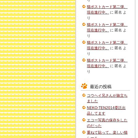
り
猫ポストカード第二弾、
現在進行中。
に
匿名
よ
り
猫ポストカード第二弾、
現在進行中。
に
匿名
よ
り
猫ポストカード第二弾、
現在進行中。
に
匿名
よ
り
猫ポストカード第二弾、
現在進行中。
に
匿名
よ
り
最近の投稿
コウヘイ兄さんが旅立ち
ました
NEKO-TEN2014委託出
品してます
エコー写真の保存をした
のだった
重ねて貼って。楽しい猫