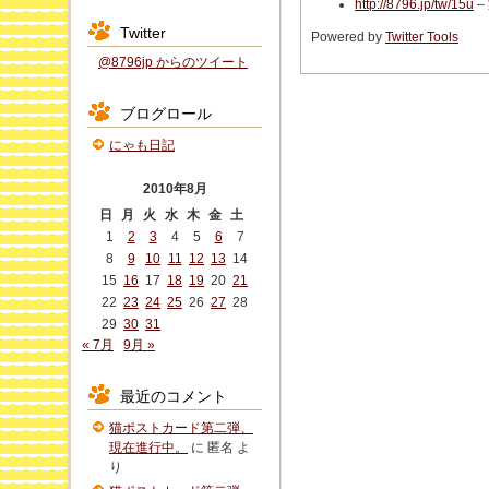
http://8796.jp/tw/15u
–
Twitter
Powered by
Twitter Tools
@8796jp からのツイート
ブログロール
にゃも日記
2010年8月
日
月
火
水
木
金
土
1
2
3
4
5
6
7
8
9
10
11
12
13
14
15
16
17
18
19
20
21
22
23
24
25
26
27
28
29
30
31
« 7月
9月 »
最近のコメント
猫ポストカード第二弾、
現在進行中。
に
匿名
よ
り