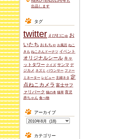
NEKO-TEN2013今年も
出品します
タグ
twitter
お
えびむにゅ
いたち
おもちゃ
お風呂
ねこ
イベント
きも
ねこさんドーナツ
オリジナルシール
キャ
ットタワー
サンマ
デ
クイズ
ジカメ
ネズミ
バウンサー
ファー
定
ミネーター
レビュー
主婦ネタ
点ねこカメラ
富士サフ
ァリパーク
育児
猫の本
猫草
赤ちゃん
食べ物
アーカイブ
ア
ー
カ
カテゴリー
イ