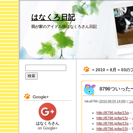
はなくろ日記
我が家のアイドル猫はなくろさん日記
» 2010 » 8月 » 03
の
8796ついったー 
Google+
kiku8796
(
2010.08.03 14:00
)
|
つ
http://8796.jp/tw/15q
–
http://8796.jp/tw/15r
–
はなくろさん
http://8796.jp/tw/15s
–
on Google+
http://8796.jp/tw/15t
–