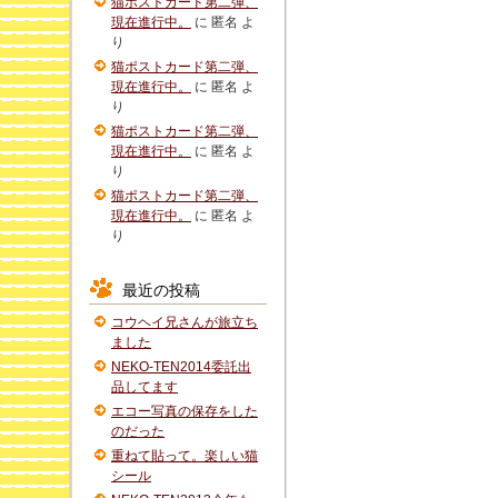
猫ポストカード第二弾、
現在進行中。
に
匿名
よ
り
猫ポストカード第二弾、
現在進行中。
に
匿名
よ
り
猫ポストカード第二弾、
現在進行中。
に
匿名
よ
り
猫ポストカード第二弾、
現在進行中。
に
匿名
よ
り
最近の投稿
コウヘイ兄さんが旅立ち
ました
NEKO-TEN2014委託出
品してます
エコー写真の保存をした
のだった
重ねて貼って。楽しい猫
シール