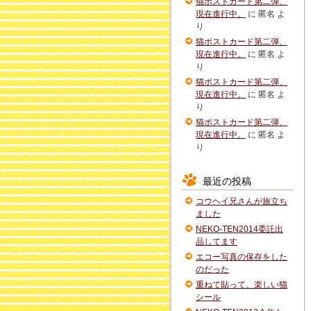
猫ポストカード第二弾、
現在進行中。
に
匿名
よ
り
猫ポストカード第二弾、
現在進行中。
に
匿名
よ
り
猫ポストカード第二弾、
現在進行中。
に
匿名
よ
り
猫ポストカード第二弾、
現在進行中。
に
匿名
よ
り
最近の投稿
コウヘイ兄さんが旅立ち
ました
NEKO-TEN2014委託出
品してます
エコー写真の保存をした
のだった
重ねて貼って。楽しい猫
シール