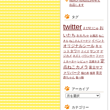
NEKO-TEN2013今年も
出品します
タグ
twitter
お
えびむにゅ
いたち
おもちゃ
お風呂
ねこ
イベント
きも
ねこさんドーナツ
オリジナルシール
キャ
ットタワー
サンマ
デ
クイズ
ジカメ
ネズミ
バウンサー
ファー
定
ミネーター
レビュー
主婦ネタ
点ねこカメラ
富士サフ
ァリパーク
育児
猫の本
猫草
赤ちゃん
食べ物
アーカイブ
ア
ー
カ
カテゴリー
イ