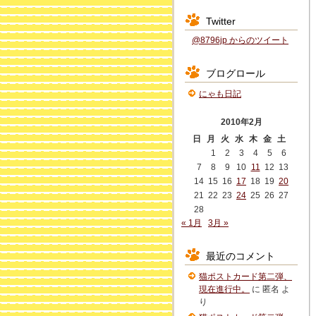
Twitter
@8796jp からのツイート
ブログロール
にゃも日記
2010年2月
日
月
火
水
木
金
土
1
2
3
4
5
6
7
8
9
10
11
12
13
14
15
16
17
18
19
20
21
22
23
24
25
26
27
28
« 1月
3月 »
最近のコメント
猫ポストカード第二弾、
現在進行中。
に
匿名
よ
り