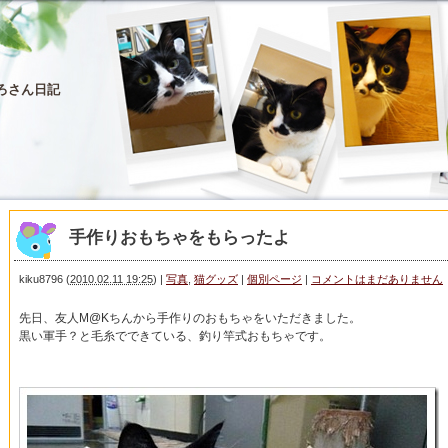
ろさん日記
手作りおもちゃをもらったよ
kiku8796
(
2010.02.11 19:25
)
|
写真
,
猫グッズ
|
個別ページ
|
コメントはまだありません
先日、友人M@Kちんから手作りのおもちゃをいただきました。
黒い軍手？と毛糸でできている、釣り竿式おもちゃです。