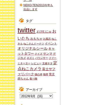
シール
NEKO-TEN2013今年も
出品します
タグ
twitter
お
えびむにゅ
いたち
おもちゃ
お風呂
ねこ
イベント
きも
ねこさんドーナツ
オリジナルシール
キャ
ットタワー
サンマ
デ
クイズ
ジカメ
ネズミ
バウンサー
ファー
定
ミネーター
レビュー
主婦ネタ
点ねこカメラ
富士サフ
ァリパーク
育児
猫の本
猫草
赤ちゃん
食べ物
アーカイブ
ア
ー
カ