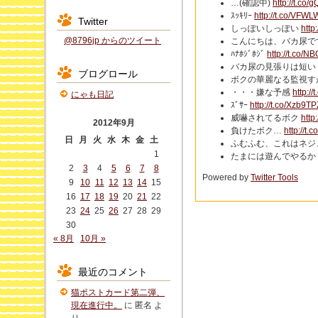
…(確認中)
http://t.co
ｽｯｷﾘｰ
http://t.co/VFW
Twitter
しっぽいしっぽい
http
@8796jp からのツイート
こんにちは、バカ尿で
ﾊﾅﾎｼﾞﾎｼﾞ
http://t.co/
バカ尿の見張りは短い
ブログロール
ボクの華麗なる監視す
・・・嫌な予感
http:/
にゃも日記
ｽﾞｻｰ
http://t.co/Xzb9T
威嚇されてるボク
http
2012年9月
負けたボク…
http://t.
日
月
火
水
木
金
土
ふむふむ、これはネジ
1
たまには遊んでやるか
2
3
4
5
6
7
8
Powered by
Twitter Tools
9
10
11
12
13
14
15
16
17
18
19
20
21
22
23
24
25
26
27
28
29
30
« 8月
10月 »
最近のコメント
猫ポストカード第二弾、
現在進行中。
に
匿名
よ