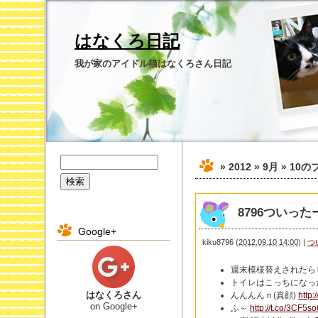
はなくろ日記
我が家のアイドル猫はなくろさん日記
» 2012 » 9月 » 10
の
8796ついったー 
Google+
kiku8796
(
2012.09.10 14:00
)
|
つ
週末模様替えされたら
トイレはこっちになっ
はなくろさん
んんんんｎ(真顔)
http:
on Google+
ふ～
http://t.co/3CF5s