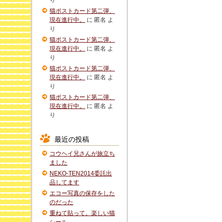
り
猫ポストカード第二弾、
現在進行中。
に
匿名
よ
り
猫ポストカード第二弾、
現在進行中。
に
匿名
よ
り
猫ポストカード第二弾、
現在進行中。
に
匿名
よ
り
猫ポストカード第二弾、
現在進行中。
に
匿名
よ
り
最近の投稿
コウヘイ兄さんが旅立ち
ました
NEKO-TEN2014委託出
品してます
エコー写真の保存をした
のだった
重ねて貼って。楽しい猫