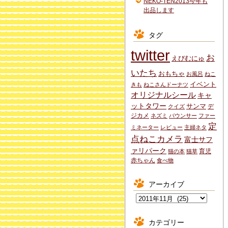
NEKO-TEN2013今年も
出品します
タグ
twitter
お
えびむにゅ
いたち
おもちゃ
お風呂
ねこ
イベント
きも
ねこさんドーナツ
オリジナルシール
キャ
ットタワー
サンマ
デ
クイズ
ジカメ
ネズミ
バウンサー
ファー
定
ミネーター
レビュー
主婦ネタ
点ねこカメラ
富士サフ
ァリパーク
育児
猫の本
猫草
赤ちゃん
食べ物
アーカイブ
ア
ー
カ
カテゴリー
イ