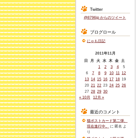
Twitter
@8796jp からのツイート
ブログロール
にゃも日記
2011年11月
日
月
火
水
木
金
土
1
2
3
4
5
6
7
8
9
10
11
12
13
14
15
16
17
18
19
20
21
22
23
24
25
26
27
28
29
30
« 10月
12月 »
最近のコメント
猫ポストカード第二弾、
現在進行中。
に
匿名
よ
り