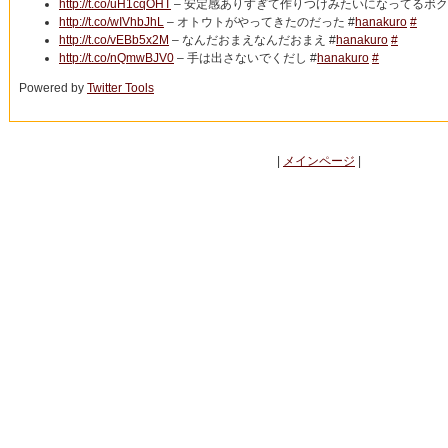
http://t.co/uH1cqOHT
– 安定感ありすぎて作りつけみたいになってるボク 
http://t.co/wIVhbJhL
– オトウトがやってきたのだった #
hanakuro
#
http://t.co/vEBb5x2M
– なんだおまえなんだおまえ #
hanakuro
#
http://t.co/nQmwBJV0
– 手は出さないでくだし #
hanakuro
#
Powered by
Twitter Tools
|
メインページ
|