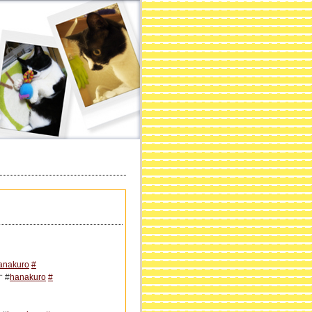
anakuro
#
 #
hanakuro
#