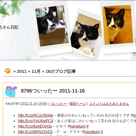
ろさん日記
» 2011 » 11月 » 16
のブログ記事
8796ついったー 2011-11-16
kiku8796
(
2011.11.16 14:00
)
|
ついったー
|
個別ページ
|
コメントはまだありません
http://t.co/HCuUNHqk
– 寝姿がかわいいねっていわれるのがぼくです #
h
http://t.co/YgUKwPC8
– あくび姿はこわいいねって言われるのもぼくです
http://t.co/6anEQoGq
– どや？ #
hanakuro
#
http://t.co/WQs2XnO1
– (｢・ω・)｢ ｶﾞｵｰ #
hanakuro
#