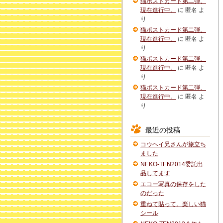
猫ポストカード第二弾、
現在進行中。
に
匿名
よ
り
猫ポストカード第二弾、
現在進行中。
に
匿名
よ
り
猫ポストカード第二弾、
現在進行中。
に
匿名
よ
り
猫ポストカード第二弾、
現在進行中。
に
匿名
よ
り
最近の投稿
コウヘイ兄さんが旅立ち
ました
NEKO-TEN2014委託出
品してます
エコー写真の保存をした
のだった
重ねて貼って。楽しい猫
シール