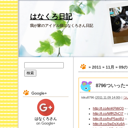
はなくろ日記
我が家のアイドル猫はなくろさん日記
» 2011 » 11月 » 09
の
8796ついったー 
Google+
kiku8796
(
2011.11.09 14:00
)
|
つ
http://t.co/knKFMiQ3
–
http://t.co/WfRZhCt7
–
はなくろさん
http://t.co/hvP5ao8U
–
on Google+
http://t.co/3wDsXu9A
–