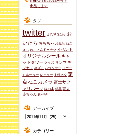
NEKO-TEN2013今年も
出品します
タグ
twitter
お
えびむにゅ
いたち
おもちゃ
お風呂
ねこ
イベント
きも
ねこさんドーナツ
オリジナルシール
キャ
ットタワー
サンマ
デ
クイズ
ジカメ
ネズミ
バウンサー
ファー
定
ミネーター
レビュー
主婦ネタ
点ねこカメラ
富士サフ
ァリパーク
育児
猫の本
猫草
赤ちゃん
食べ物
アーカイブ
ア
ー
カ
カテゴリー
イ