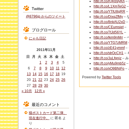
http://t.co/rQRp9yKh
–
http://t.co/L1XmTeG2
–
Twitter
http://t.co/YTIU8gRR
–
@8796jp からのツイート
http://t.co/DixqZfMy
– 
http://t.co/8nkAU2xD
–
http://t.co/CEumsiet
–
ブログロール
http://t.co/7tJd56YL
–
http://t.co/lkm9nMrr
–
にゃも日記
http://t.co/YTG7zMRM
http://t.co/zE41ymmf
–
2011年11月
http://t.co/strOcCH1
–
日
月
火
水
木
金
土
http://t.co/JuLfgnjz
– 
1
2
3
4
5
http://t.co/yMu9mb5z
–
6
7
8
9
10
11
12
http://t.co/xO9BNiFo
–
13
14
15
16
17
18
19
Powered by
Twitter Tools
20
21
22
23
24
25
26
27
28
29
30
« 10月
12月 »
最近のコメント
猫ポストカード第二弾、
現在進行中。
に
匿名
よ
り