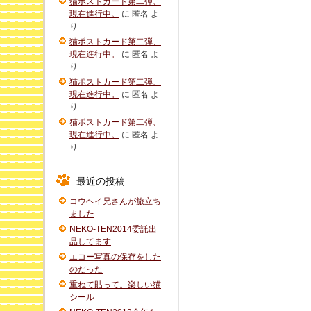
猫ポストカード第二弾、
現在進行中。
に
匿名
よ
り
猫ポストカード第二弾、
現在進行中。
に
匿名
よ
り
猫ポストカード第二弾、
現在進行中。
に
匿名
よ
り
猫ポストカード第二弾、
現在進行中。
に
匿名
よ
り
最近の投稿
コウヘイ兄さんが旅立ち
ました
NEKO-TEN2014委託出
品してます
エコー写真の保存をした
のだった
重ねて貼って。楽しい猫
シール