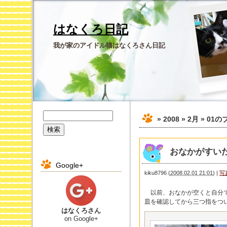
はなくろ日記
我が家のアイドル猫はなくろさん日記
» 2008 » 2月 » 01
の
おなかがすい
Google+
kiku8796
(
2008.02.01 21:01
)
|
写
以前、おなかが空くと自分で
皿を確認してから三つ指をつ
はなくろさん
on Google+