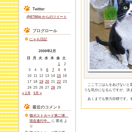
Twitter
@8796jp からのツイート
ブログロール
にゃも日記
2008年2月
日
月
火
水
木
金
土
1
2
3
4
5
6
7
8
9
10
11
12
13
14
15
16
17
18
19
20
21
22
23
ここでごはんをあげないと皿
24
25
26
27
28
29
うな気分になるんですが、決
« 1月
3月 »
あくまでも努力目標です。す
最近のコメント
猫ポストカード第二弾、
現在進行中。
に
匿名
よ
り