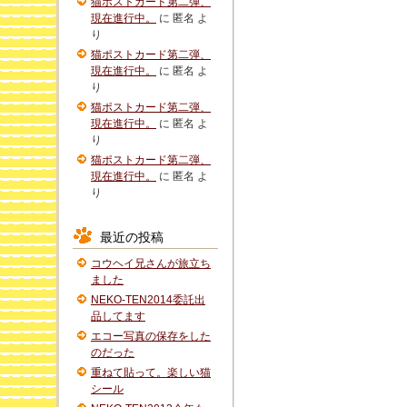
猫ポストカード第二弾、
現在進行中。
に
匿名
よ
り
猫ポストカード第二弾、
現在進行中。
に
匿名
よ
り
猫ポストカード第二弾、
現在進行中。
に
匿名
よ
り
猫ポストカード第二弾、
現在進行中。
に
匿名
よ
り
最近の投稿
コウヘイ兄さんが旅立ち
ました
NEKO-TEN2014委託出
品してます
エコー写真の保存をした
のだった
重ねて貼って。楽しい猫
シール