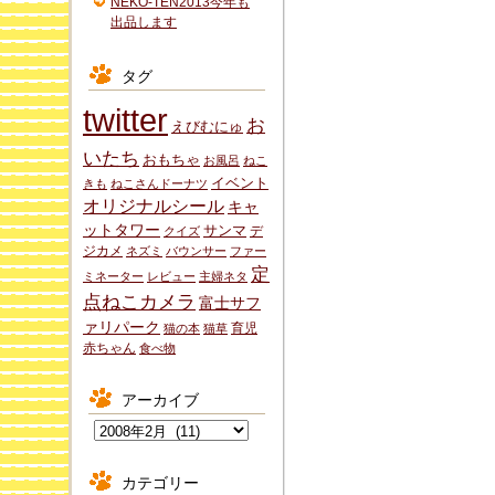
NEKO-TEN2013今年も
出品します
タグ
twitter
お
えびむにゅ
いたち
おもちゃ
お風呂
ねこ
イベント
きも
ねこさんドーナツ
オリジナルシール
キャ
ットタワー
サンマ
デ
クイズ
ジカメ
ネズミ
バウンサー
ファー
定
ミネーター
レビュー
主婦ネタ
点ねこカメラ
富士サフ
ァリパーク
育児
猫の本
猫草
赤ちゃん
食べ物
アーカイブ
ア
ー
カ
カテゴリー
イ