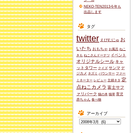
シール
NEKO-TEN2013今年も
出品します
タグ
twitter
お
えびむにゅ
いたち
おもちゃ
お風呂
ねこ
イベント
きも
ねこさんドーナツ
オリジナルシール
キャ
ットタワー
サンマ
デ
クイズ
ジカメ
ネズミ
バウンサー
ファー
定
ミネーター
レビュー
主婦ネタ
点ねこカメラ
富士サフ
ァリパーク
育児
猫の本
猫草
赤ちゃん
食べ物
アーカイブ
ア
ー
カ