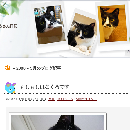
ろさん日記
» 2008 » 3月
のブログ記事
もしもしはなくろです
kiku8796
(
2008.03.27 10:07
)
|
写真
|
個別ページ
|
5件のコメント