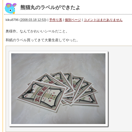
熊猫丸のラベルができたよ
kiku8796
(
2008.03.18 12:53
)
|
手作り系
|
個別ページ
|
コメントはまだありません
奥様作。なんてかわいいシールだこと。
和紙のラベル買ってきて大量生産してやった。