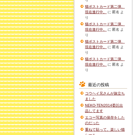
り
猫ポストカード第二弾、
現在進行中。
に
匿名
よ
り
猫ポストカード第二弾、
現在進行中。
に
匿名
よ
り
猫ポストカード第二弾、
現在進行中。
に
匿名
よ
り
猫ポストカード第二弾、
現在進行中。
に
匿名
よ
り
最近の投稿
コウヘイ兄さんが旅立ち
ました
NEKO-TEN2014委託出
品してます
エコー写真の保存をした
のだった
重ねて貼って。楽しい猫