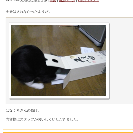
kiku8796
(
2008.03.18 13:23
)
|
写真
|
個別ページ
|
2件のコメント
全身は入れなかったようだ。
はなくろさんの負け。
内容物はスタッフがおいしくいただきました。