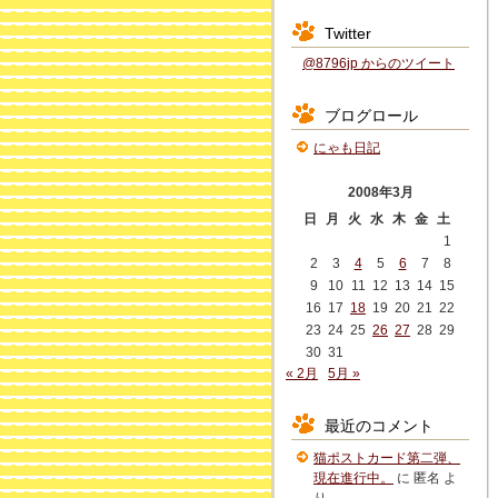
Twitter
@8796jp からのツイート
ブログロール
にゃも日記
2008年3月
日
月
火
水
木
金
土
1
2
3
4
5
6
7
8
9
10
11
12
13
14
15
16
17
18
19
20
21
22
23
24
25
26
27
28
29
30
31
« 2月
5月 »
最近のコメント
猫ポストカード第二弾、
現在進行中。
に
匿名
よ