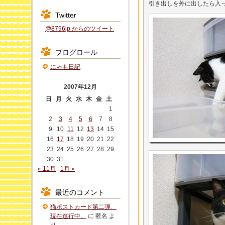
引き出しを外に出したら入
Twitter
@8796jp からのツイート
ブログロール
にゃも日記
2007年12月
日
月
火
水
木
金
土
1
2
3
4
5
6
7
8
9
10
11
12
13
14
15
16
17
18
19
20
21
22
23
24
25
26
27
28
29
30
31
« 11月
1月 »
最近のコメント
猫ポストカード第二弾、
現在進行中。
に
匿名
よ