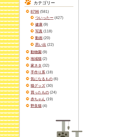
カテゴリー
イ
ブ
8796
(581)
ついったー
(427)
健康
(9)
写真
(118)
動画
(20)
思い出
(22)
動物園
(9)
地域猫
(2)
家ネタ
(32)
手作り系
(18)
気になるもの
(6)
猫グッズ
(30)
買ったもの
(24)
赤ちゃん
(19)
野良猫
(4)