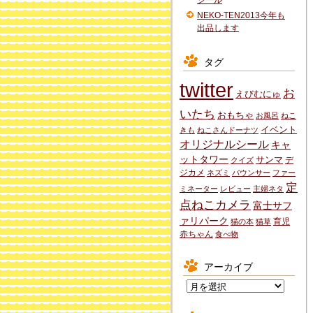
シール
NEKO-TEN2013今年も
出品します
タグ
twitter
お
えびむにゅ
いたち
おもちゃ
お風呂
ねこ
イベント
きも
ねこさんドーナツ
オリジナルシール
キャ
ットタワー
サンマ
デ
クイズ
ジカメ
ネズミ
バウンサー
ファー
定
ミネーター
レビュー
主婦ネタ
点ねこカメラ
富士サフ
ァリパーク
育児
猫の本
猫草
赤ちゃん
食べ物
アーカイブ
ア
ー
カ