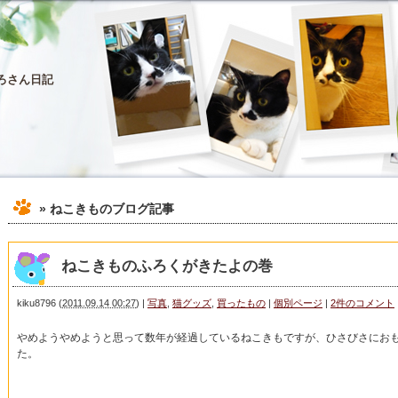
ろさん日記
» ねこきも
のブログ記事
ねこきものふろくがきたよの巻
kiku8796
(
2011.09.14 00:27
)
|
写真
,
猫グッズ
,
買ったもの
|
個別ページ
|
2件のコメント
やめようやめようと思って数年が経過しているねこきもですが、ひさびさにお
た。