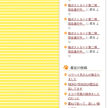
り
猫ポストカード第二弾、
現在進行中。
に
匿名
よ
り
猫ポストカード第二弾、
現在進行中。
に
匿名
よ
り
猫ポストカード第二弾、
現在進行中。
に
匿名
よ
り
猫ポストカード第二弾、
現在進行中。
に
匿名
よ
り
最近の投稿
コウヘイ兄さんが旅立ち
ました
NEKO-TEN2014委託出
品してます
エコー写真の保存をした
のだった
重ねて貼って。楽しい猫