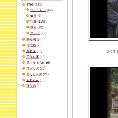
ブ
8796
(581)
ついったー
(427)
健康
(9)
写真
(118)
動画
(20)
思い出
(22)
動物園
(9)
地域猫
(2)
家ネタ
(32)
天文学
手作り系
(18)
気になるもの
(6)
猫グッズ
(30)
買ったもの
(24)
赤ちゃん
(19)
野良猫
(4)