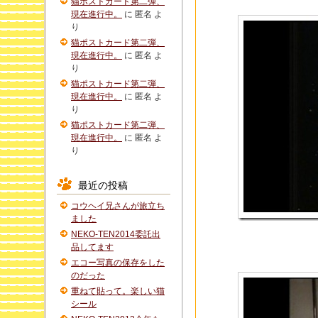
猫ポストカード第二弾、
現在進行中。
に
匿名
よ
り
猫ポストカード第二弾、
現在進行中。
に
匿名
よ
り
猫ポストカード第二弾、
現在進行中。
に
匿名
よ
り
猫ポストカード第二弾、
現在進行中。
に
匿名
よ
り
最近の投稿
コウヘイ兄さんが旅立ち
ました
NEKO-TEN2014委託出
品してます
エコー写真の保存をした
のだった
重ねて貼って。楽しい猫
シール