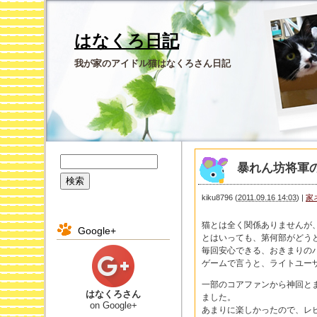
はなくろ日記
我が家のアイドル猫はなくろさん日記
暴れん坊将軍
kiku8796
(
2011.09.16 14:03
)
|
家
猫とは全く関係ありませんが
Google+
とはいっても、第何部がどう
毎回安心できる、おきまりの
ゲームで言うと、ライトユー
一部のコアファンから神回と
はなくろさん
ました。
on Google+
あまりに楽しかったので、レ