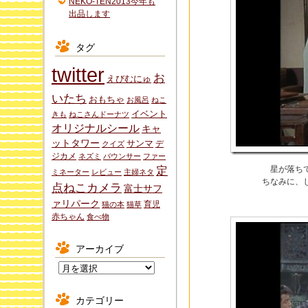
NEKO-TEN2013今年も
出品します
タグ
twitter
お
えびむにゅ
いたち
おもちゃ
お風呂
ねこ
イベント
きも
ねこさんドーナツ
オリジナルシール
キャ
ットタワー
サンマ
デ
クイズ
ジカメ
ネズミ
バウンサー
ファー
定
星が落ち
ミネーター
レビュー
主婦ネタ
ちなみに、
点ねこカメラ
富士サフ
ァリパーク
育児
猫の本
猫草
赤ちゃん
食べ物
アーカイブ
ア
ー
カ
カテゴリー
イ