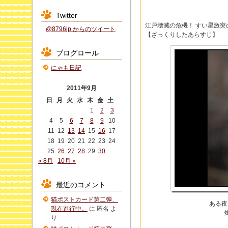
Twitter
江戸壊滅の危機！ すい星激突
@8796jp からのツイート
【ざっくりしたあらすじ】
ブログロール
にゃも日記
2011年9月
日
月
火
水
木
金
土
1
2
3
4
5
6
7
8
9
10
11
12
13
14
15
16
17
18
19
20
21
22
23
24
25
26
27
28
29
30
« 8月
10月 »
最近のコメント
猫ポストカード第二弾、
ある夜
現在進行中。
に
匿名
よ
り