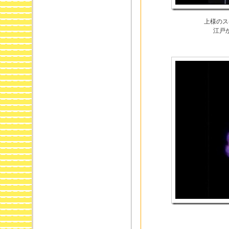
上様のス
江戸