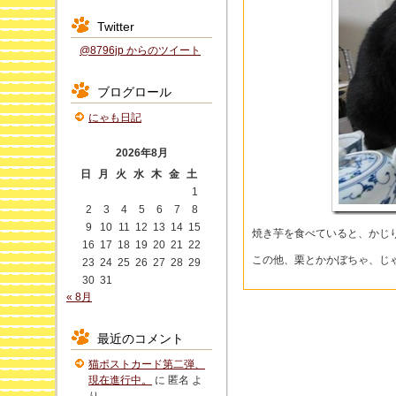
Twitter
@8796jp からのツイート
ブログロール
にゃも日記
2026年8月
日
月
火
水
木
金
土
1
2
3
4
5
6
7
8
9
10
11
12
13
14
15
焼き芋を食べていると、かじ
16
17
18
19
20
21
22
この他、栗とかかぼちゃ、じ
23
24
25
26
27
28
29
30
31
« 8月
最近のコメント
猫ポストカード第二弾、
現在進行中。
に
匿名
よ