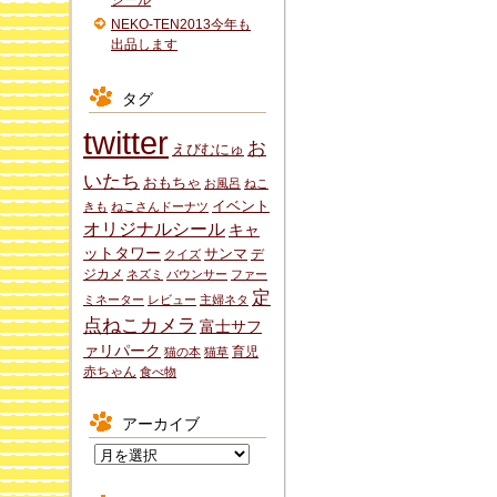
シール
NEKO-TEN2013今年も
出品します
タグ
twitter
お
えびむにゅ
いたち
おもちゃ
お風呂
ねこ
イベント
きも
ねこさんドーナツ
オリジナルシール
キャ
ットタワー
サンマ
デ
クイズ
ジカメ
ネズミ
バウンサー
ファー
定
ミネーター
レビュー
主婦ネタ
点ねこカメラ
富士サフ
ァリパーク
育児
猫の本
猫草
赤ちゃん
食べ物
アーカイブ
ア
ー
カ