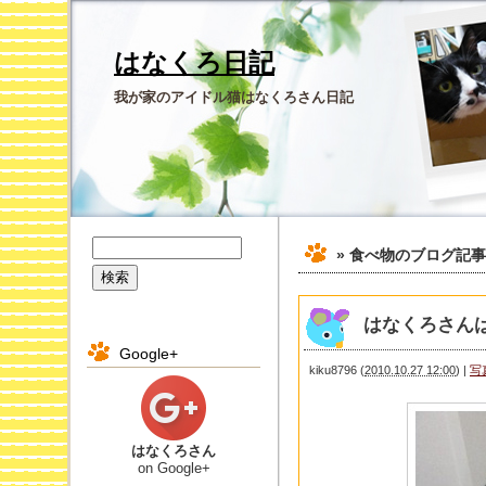
はなくろ日記
我が家のアイドル猫はなくろさん日記
» 食べ物
のブログ記事
はなくろさん
Google+
kiku8796
(
2010.10.27 12:00
)
|
写
はなくろさん
on Google+