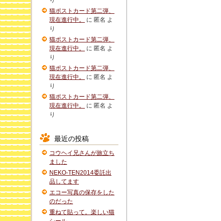
り
猫ポストカード第二弾、
現在進行中。
に
匿名
よ
り
猫ポストカード第二弾、
現在進行中。
に
匿名
よ
り
猫ポストカード第二弾、
現在進行中。
に
匿名
よ
り
猫ポストカード第二弾、
現在進行中。
に
匿名
よ
り
最近の投稿
コウヘイ兄さんが旅立ち
ました
NEKO-TEN2014委託出
品してます
エコー写真の保存をした
のだった
重ねて貼って。楽しい猫