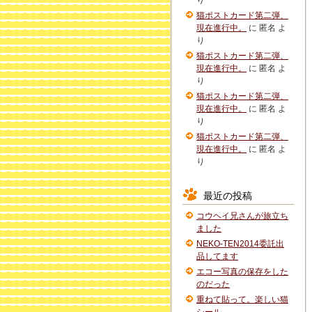
り
猫ポストカード第二弾、
現在進行中。
に
匿名
よ
り
猫ポストカード第二弾、
現在進行中。
に
匿名
よ
り
猫ポストカード第二弾、
現在進行中。
に
匿名
よ
り
猫ポストカード第二弾、
現在進行中。
に
匿名
よ
り
最近の投稿
コウヘイ兄さんが旅立ち
ました
NEKO-TEN2014委託出
品してます
エコー写真の保存をした
のだった
重ねて貼って。楽しい猫