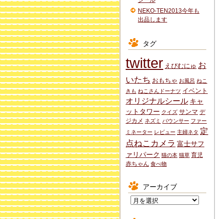
シール
NEKO-TEN2013今年も
出品します
タグ
twitter
お
えびむにゅ
いたち
おもちゃ
お風呂
ねこ
イベント
きも
ねこさんドーナツ
オリジナルシール
キャ
ットタワー
サンマ
デ
クイズ
ジカメ
ネズミ
バウンサー
ファー
定
ミネーター
レビュー
主婦ネタ
点ねこカメラ
富士サフ
ァリパーク
育児
猫の本
猫草
赤ちゃん
食べ物
アーカイブ
ア
ー
カ