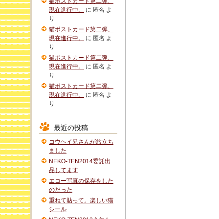
猫ポストカード第二弾、
現在進行中。
に
匿名
よ
り
猫ポストカード第二弾、
現在進行中。
に
匿名
よ
り
猫ポストカード第二弾、
現在進行中。
に
匿名
よ
り
猫ポストカード第二弾、
現在進行中。
に
匿名
よ
り
最近の投稿
コウヘイ兄さんが旅立ち
ました
NEKO-TEN2014委託出
品してます
エコー写真の保存をした
のだった
重ねて貼って。楽しい猫
シール