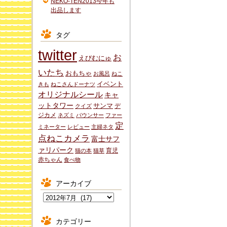
NEKO-TEN2013今年も
出品します
タグ
twitter
お
えびむにゅ
いたち
おもちゃ
お風呂
ねこ
イベント
きも
ねこさんドーナツ
オリジナルシール
キャ
ットタワー
サンマ
デ
クイズ
ジカメ
ネズミ
バウンサー
ファー
定
ミネーター
レビュー
主婦ネタ
点ねこカメラ
富士サフ
ァリパーク
育児
猫の本
猫草
赤ちゃん
食べ物
アーカイブ
ア
ー
カ
カテゴリー
イ