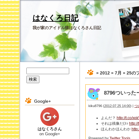
はなくろ日記
我が家のアイドル猫はなくろさん日記
» 2012 » 7月 » 25
の
8796ついったー 
Google+
kiku8796
(
2012.07.25 14:00
)
|
つ
よんだ？
http://t.co/x
それは残像だ(ｽｯ
http:/
はなくろさん
ほんわかほんわか
http
on Google+
Powered by
Twitter Tools