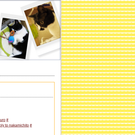
uro
#
eply to nakamichito
#