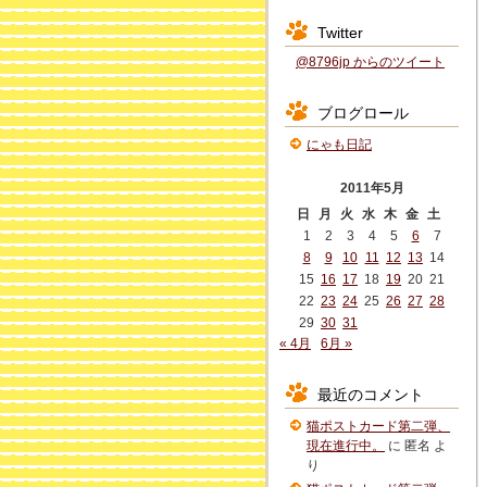
Twitter
@8796jp からのツイート
ブログロール
にゃも日記
2011年5月
日
月
火
水
木
金
土
1
2
3
4
5
6
7
8
9
10
11
12
13
14
15
16
17
18
19
20
21
22
23
24
25
26
27
28
29
30
31
« 4月
6月 »
最近のコメント
猫ポストカード第二弾、
現在進行中。
に
匿名
よ
り