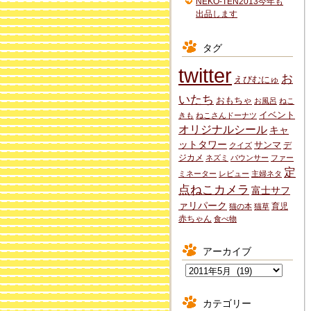
NEKO-TEN2013今年も
出品します
タグ
twitter
お
えびむにゅ
いたち
おもちゃ
お風呂
ねこ
イベント
きも
ねこさんドーナツ
オリジナルシール
キャ
ットタワー
サンマ
デ
クイズ
ジカメ
ネズミ
バウンサー
ファー
定
ミネーター
レビュー
主婦ネタ
点ねこカメラ
富士サフ
ァリパーク
育児
猫の本
猫草
赤ちゃん
食べ物
アーカイブ
ア
ー
カ
カテゴリー
イ