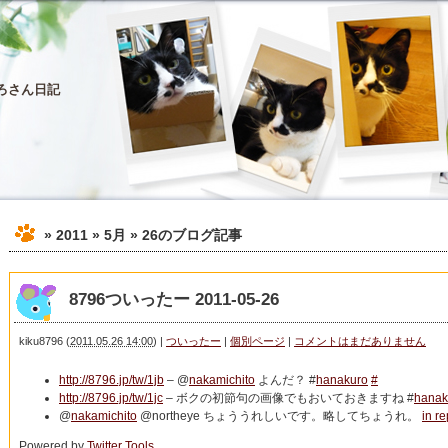
ろさん日記
» 2011 » 5月 » 26
のブログ記事
8796ついったー 2011-05-26
kiku8796
(
2011.05.26 14:00
)
|
ついったー
|
個別ページ
|
コメントはまだありません
http://8796.jp/tw/1jb
– @
nakamichito
よんだ？ #
hanakuro
#
http://8796.jp/tw/1jc
– ボクの初節句の画像でもおいておきますね #
hanak
@
nakamichito
@northeye ちょううれしいです。略してちょうれ。
in r
Powered by
Twitter Tools