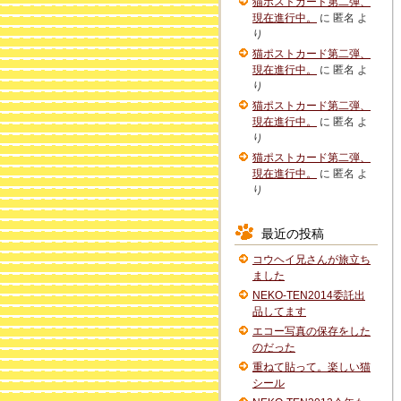
猫ポストカード第二弾、
現在進行中。
に
匿名
よ
り
猫ポストカード第二弾、
現在進行中。
に
匿名
よ
り
猫ポストカード第二弾、
現在進行中。
に
匿名
よ
り
猫ポストカード第二弾、
現在進行中。
に
匿名
よ
り
最近の投稿
コウヘイ兄さんが旅立ち
ました
NEKO-TEN2014委託出
品してます
エコー写真の保存をした
のだった
重ねて貼って。楽しい猫
シール