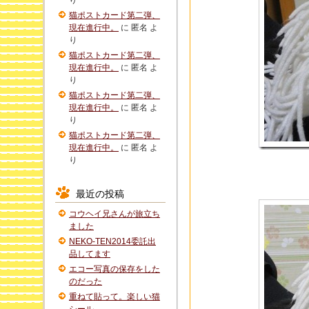
り
猫ポストカード第二弾、
現在進行中。
に
匿名
よ
り
猫ポストカード第二弾、
現在進行中。
に
匿名
よ
り
猫ポストカード第二弾、
現在進行中。
に
匿名
よ
り
猫ポストカード第二弾、
現在進行中。
に
匿名
よ
り
最近の投稿
コウヘイ兄さんが旅立ち
ました
NEKO-TEN2014委託出
品してます
エコー写真の保存をした
のだった
重ねて貼って。楽しい猫