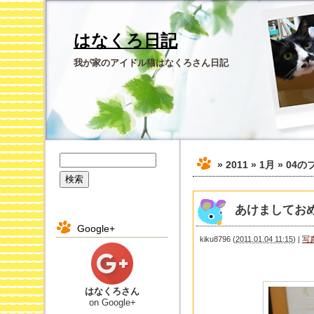
はなくろ日記
我が家のアイドル猫はなくろさん日記
» 2011 » 1月 » 04
の
あけましてお
Google+
kiku8796
(
2011.01.04 11:15
)
|
写
はなくろさん
on Google+