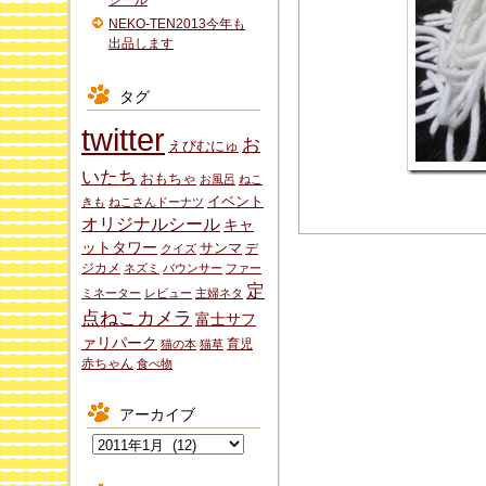
シール
NEKO-TEN2013今年も
出品します
タグ
twitter
お
えびむにゅ
いたち
おもちゃ
お風呂
ねこ
イベント
きも
ねこさんドーナツ
オリジナルシール
キャ
ットタワー
サンマ
デ
クイズ
ジカメ
ネズミ
バウンサー
ファー
定
ミネーター
レビュー
主婦ネタ
点ねこカメラ
富士サフ
ァリパーク
育児
猫の本
猫草
赤ちゃん
食べ物
アーカイブ
ア
ー
カ