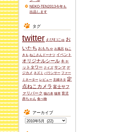
シール
NEKO-TEN2013今年も
出品します
タグ
twitter
お
えびむにゅ
いたち
おもちゃ
お風呂
ねこ
イベント
きも
ねこさんドーナツ
オリジナルシール
キャ
ットタワー
サンマ
デ
クイズ
ジカメ
ネズミ
バウンサー
ファー
定
ミネーター
レビュー
主婦ネタ
点ねこカメラ
富士サフ
ァリパーク
育児
猫の本
猫草
赤ちゃん
食べ物
アーカイブ
ア
ー
カ