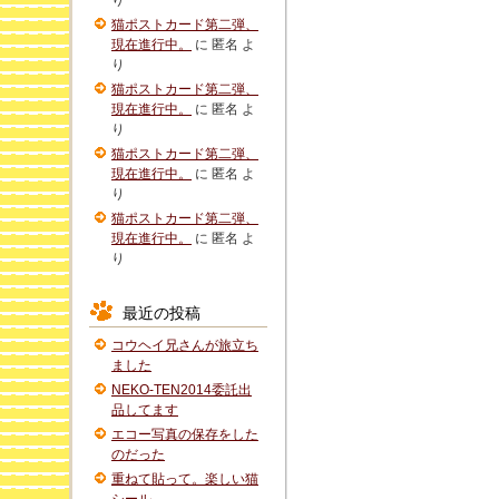
り
猫ポストカード第二弾、
現在進行中。
に
匿名
よ
り
猫ポストカード第二弾、
現在進行中。
に
匿名
よ
り
猫ポストカード第二弾、
現在進行中。
に
匿名
よ
り
猫ポストカード第二弾、
現在進行中。
に
匿名
よ
り
最近の投稿
コウヘイ兄さんが旅立ち
ました
NEKO-TEN2014委託出
品してます
エコー写真の保存をした
のだった
重ねて貼って。楽しい猫