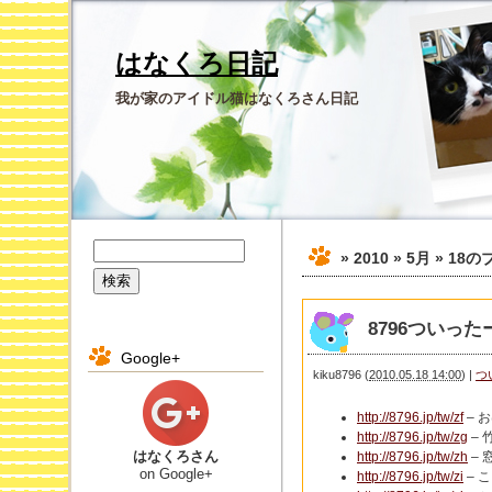
はなくろ日記
我が家のアイドル猫はなくろさん日記
» 2010 » 5月 » 18
の
8796ついったー 
Google+
kiku8796
(
2010.05.18 14:00
)
|
つ
http://8796.jp/tw/zf
– 
http://8796.jp/tw/zg
–
はなくろさん
http://8796.jp/tw/zh
–
on Google+
http://8796.jp/tw/zi
– 