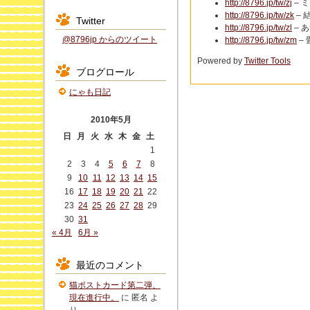
http://8796.jp/tw/zj
– 
http://8796.jp/tw/zk
– 
Twitter
http://8796.jp/tw/zl
– 
@8796jp からのツイート
http://8796.jp/tw/zm
–
Powered by
Twitter Tools
ブログロール
にゃも日記
2010年5月
日
月
火
水
木
金
土
1
2
3
4
5
6
7
8
9
10
11
12
13
14
15
16
17
18
19
20
21
22
23
24
25
26
27
28
29
30
31
« 4月
6月 »
最近のコメント
猫ポストカード第二弾、
現在進行中。
に
匿名
よ