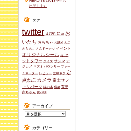
NEKO-TEN2013今年も
出品します
タグ
twitter
お
えびむにゅ
いたち
おもちゃ
お風呂
ねこ
イベント
きも
ねこさんドーナツ
オリジナルシール
キャ
ットタワー
サンマ
デ
クイズ
ジカメ
ネズミ
バウンサー
ファー
定
ミネーター
レビュー
主婦ネタ
点ねこカメラ
富士サフ
ァリパーク
育児
猫の本
猫草
赤ちゃん
食べ物
アーカイブ
ア
ー
カ
カテゴリー
イ