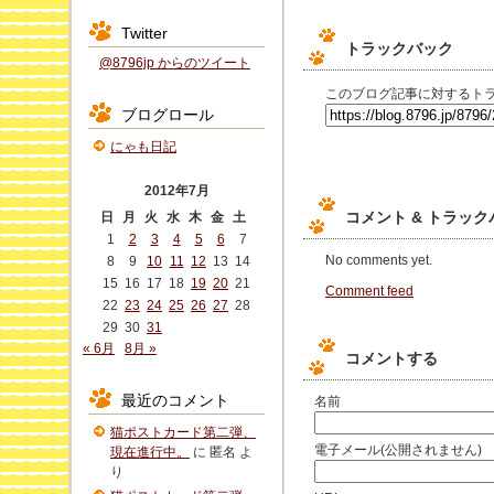
Twitter
トラックバック
@8796jp からのツイート
このブログ記事に対するトラ
ブログロール
にゃも日記
2012年7月
コメント & トラッ
日
月
火
水
木
金
土
1
2
3
4
5
6
7
No comments yet.
8
9
10
11
12
13
14
15
16
17
18
19
20
21
Comment feed
22
23
24
25
26
27
28
29
30
31
« 6月
8月 »
コメントする
最近のコメント
名前
猫ポストカード第二弾、
電子メール(公開されません)
現在進行中。
に
匿名
よ
り