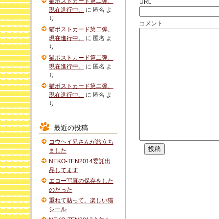
猫ポストカード第二弾、
URL
現在進行中。
に
匿名
よ
り
コメント
猫ポストカード第二弾、
現在進行中。
に
匿名
よ
り
猫ポストカード第二弾、
現在進行中。
に
匿名
よ
り
猫ポストカード第二弾、
現在進行中。
に
匿名
よ
り
最近の投稿
コウヘイ兄さんが旅立ち
ました
NEKO-TEN2014委託出
品してます
エコー写真の保存をした
のだった
重ねて貼って。楽しい猫
シール