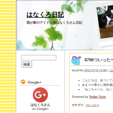
はなくろ日記
我が家のアイドル猫はなくろさん日記
8796ついったー 
kiku8796
(
2012.07.02 14:00
)
|
つ
こんにちは、あつくて
Google+
あまりの暑さに無防備
「ねこちゃーん、ねこ
Powered by
Twitter Tools
はなくろさん
カテゴリ
:
ついったー
on Google+