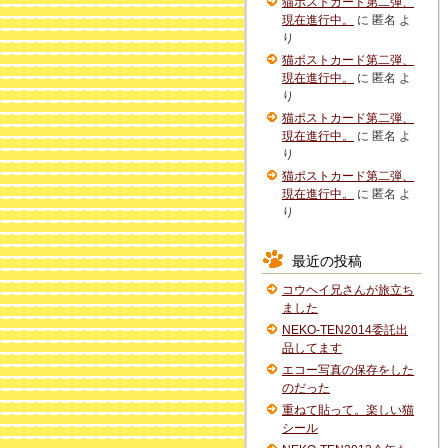
猫ポストカード第二弾、
現在進行中。
に
匿名
よ
り
猫ポストカード第二弾、
現在進行中。
に
匿名
よ
り
猫ポストカード第二弾、
現在進行中。
に
匿名
よ
り
猫ポストカード第二弾、
現在進行中。
に
匿名
よ
り
最近の投稿
コウヘイ兄さんが旅立ち
ました
NEKO-TEN2014委託出
品してます
エコー写真の保存をした
のだった
重ねて貼って。楽しい猫
シール