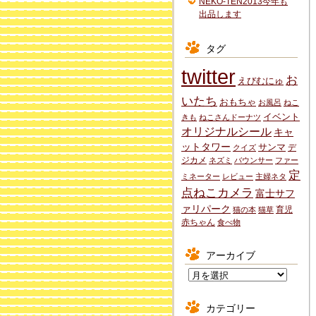
NEKO-TEN2013今年も
出品します
タグ
twitter
お
えびむにゅ
いたち
おもちゃ
お風呂
ねこ
イベント
きも
ねこさんドーナツ
オリジナルシール
キャ
ットタワー
サンマ
デ
クイズ
ジカメ
ネズミ
バウンサー
ファー
定
ミネーター
レビュー
主婦ネタ
点ねこカメラ
富士サフ
ァリパーク
育児
猫の本
猫草
赤ちゃん
食べ物
アーカイブ
ア
ー
カ
カテゴリー
イ