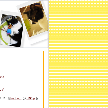
ro
#
o
#
 RT @
hoobaru
: @
8796jp
お