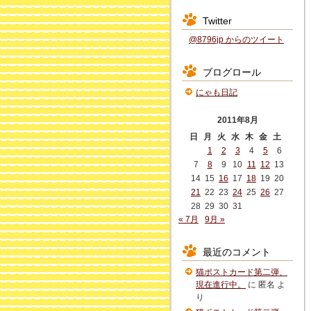
Twitter
@8796jp からのツイート
ブログロール
にゃも日記
2011年8月
日
月
火
水
木
金
土
1
2
3
4
5
6
7
8
9
10
11
12
13
14
15
16
17
18
19
20
21
22
23
24
25
26
27
28
29
30
31
« 7月
9月 »
最近のコメント
猫ポストカード第二弾、
現在進行中。
に
匿名
よ
り