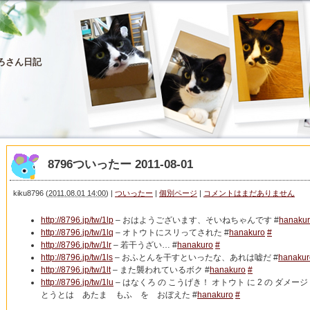
ろさん日記
8796ついったー 2011-08-01
kiku8796
(
2011.08.01 14:00
)
|
ついったー
|
個別ページ
|
コメントはまだありません
http://8796.jp/tw/1lp
– おはようございます、そいねちゃんです #
hanaku
http://8796.jp/tw/1lq
– オトウトにスリってされた #
hanakuro
#
http://8796.jp/tw/1lr
– 若干うざい… #
hanakuro
#
http://8796.jp/tw/1ls
– おふとんを干すといったな、あれは嘘だ #
hanakur
http://8796.jp/tw/1lt
– また襲われているボク #
hanakuro
#
http://8796.jp/tw/1lu
– はなくろ の こうげき！ オトウト に 2 の ダメージ！
とうとは あたま もふ を おぼえた #
hanakuro
#