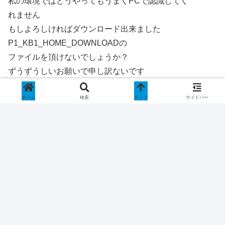
私の環境ではどうやってもうまくPCで認識してく
れません
もしよろしければダウンロード出来ました
P1_KB1_HOME_DOWNLOADの
ファイルを頂けないでしょうか？
ずうずうしいお願いで申し訳ないです
ホーム
検索
トップ
サイドバー
Wizard
より:
2011年2月23日 10:17 PM
ようやく、なんとか出来ました。
mamofuku
より:
2011年2月25日 9:35 AM
ブラウザのお気に入りに登録して、いつもサイト
を拝見しています。当方も文鎮化寸前でリークファームを
焼いてしまったので、公式ファームをダウンロードできま
せん。あつかましいお願いですが、