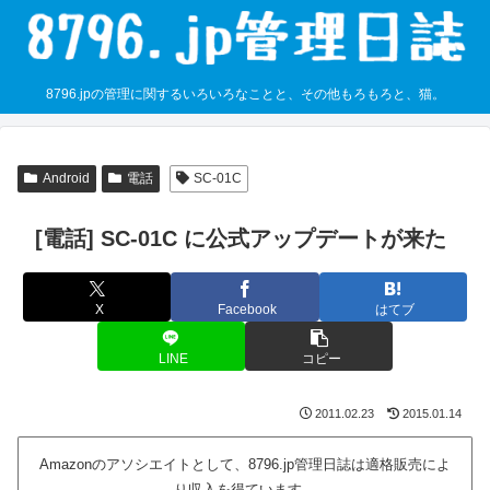
8796.jpの管理に関するいろいろなことと、その他もろもろと、猫。
Android
電話
SC-01C
[電話] SC-01C に公式アップデートが来た
X
Facebook
はてブ
LINE
コピー
2011.02.23
2015.01.14
Amazonのアソシエイトとして、8796.jp管理日誌は適格販売によ
り収入を得ています。