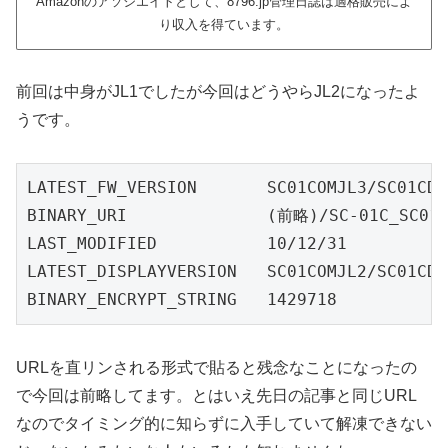
Amazonのアソシエイトとして、8796.jp管理日誌は適格販売によ
り収入を得ています。
前回は中身がJL1でしたが今回はどうやらJL2になったよ
うです。
LATEST_FW_VERSION	SC01COMJL3/SC01CDCMJL3/SC01COMJL3/SC01COMJL3

BINARY_URI		(前略)/SC-01C_SC01COMJL3_SC01CDCMJL3_SC01COMJL3_SC01COMJL3_OM_DCM.zip.enc

LAST_MODIFIED		10/12/31

LATEST_DISPLAYVERSION	SC01COMJL2/SC01CDCMJL2/SC01COMJL2/SC01COMJL2

BINARY_ENCRYPT_STRING	1429718
URLを直リンされる形式で貼ると残念なことになったの
で今回は前略してます。とはいえ先日の記事と同じURL
なのでタイミング的に知らずに入手していて解凍できない