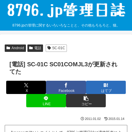
8796.jpの管理に関するいろいろなことと、その他もろもろと、猫。
Android
電話
SC-01C
[電話] SC-01C SC01COMJL3が更新され
てた
X
Facebook
はてブ
LINE
コピー
2011.01.02
2015.01.14