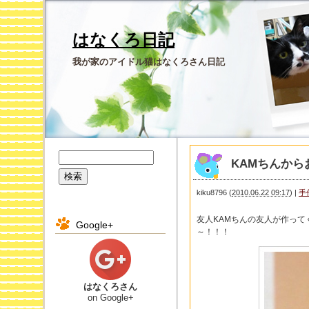
はなくろ日記
我が家のアイドル猫はなくろさん日記
KAMちんから
kiku8796
(
2010.06.22 09:17
)
|
手
友人KAMちんの友人が作っ
Google+
～！！！
はなくろさん
on Google+