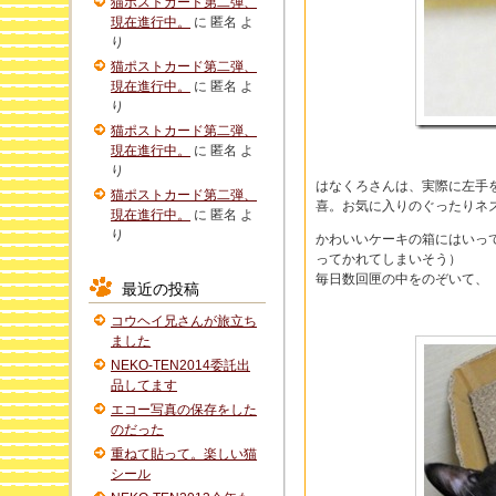
猫ポストカード第二弾、
現在進行中。
に
匿名
よ
り
猫ポストカード第二弾、
現在進行中。
に
匿名
よ
り
猫ポストカード第二弾、
現在進行中。
に
匿名
よ
り
はなくろさんは、実際に左手
猫ポストカード第二弾、
喜。お気に入りのぐったりネ
現在進行中。
に
匿名
よ
り
かわいいケーキの箱にはいっ
ってかれてしまいそう）
毎日数回匣の中をのぞいて、
最近の投稿
コウヘイ兄さんが旅立ち
ました
NEKO-TEN2014委託出
品してます
エコー写真の保存をした
のだった
重ねて貼って。楽しい猫
シール