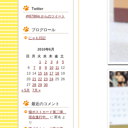
Twitter
@8796jp からのツイート
ブログロール
にゃも日記
2010年6月
日
月
火
水
木
金
土
1
2
3
4
5
6
7
8
9
10
11
12
13
14
15
16
17
18
19
20
21
22
23
24
25
26
27
28
29
30
« 5月
7月 »
最近のコメント
猫ポストカード第二弾、
現在進行中。
に
匿名
よ
り