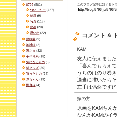
ブ
このブログ記事に対するトラ
8796
(581)
ついったー
(427)
健康
(9)
写真
(118)
動画
(20)
思い出
(22)
コメント &
動物園
(9)
地域猫
(2)
KAM
家ネタ
(32)
手作り系
(18)
友人に伝えました(*
気になるもの
(6)
「喜んでもらえて良
猫グッズ
(30)
うちのはのり巻き
買ったもの
(24)
適当に描いたらそ
赤ちゃん
(19)
野良猫
(4)
左手は偶然です(*´
嫁の方
原画をKAMちん
なんかKAMのイ