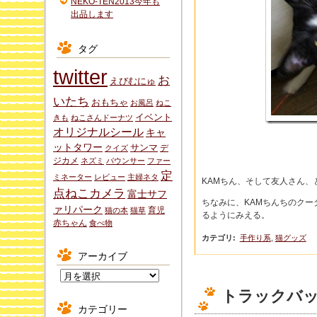
NEKO-TEN2013今年も
出品します
タグ
twitter
お
えびむにゅ
いたち
おもちゃ
お風呂
ねこ
イベント
きも
ねこさんドーナツ
オリジナルシール
キャ
ットタワー
サンマ
デ
クイズ
ジカメ
ネズミ
バウンサー
ファー
定
ミネーター
レビュー
主婦ネタ
KAMちん、そして友人さん
点ねこカメラ
富士サフ
ちなみに、KAMちんちのクー
ァリパーク
育児
猫の本
猫草
るようにみえる。
赤ちゃん
食べ物
カテゴリ
:
手作り系
,
猫グッズ
アーカイブ
ア
ー
トラックバ
カ
カテゴリー
イ